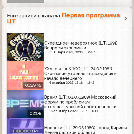
Первая программа
Ещё записи с канала
ЦТ
Очевидное-невероятное (ЦТ, 1991)
Вопросы экономики
21 января 2021, 00:19
2927
40:38
ХХVI съезд КПСС (ЦТ, 24.02.1981)
Окончание утреннего заседания и
начало вечернего
6 октября 2022, 13:16
1542
01:29:45
Время (ЦТ, 03.07.1989) Московский
форум по проблемам
интеллектуальной собственности
15 сентября 2022, 15:57
1600
02:09
Новости (ЦТ, 29.03.1980) Город Кириши
Ленинградской области