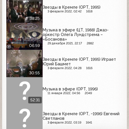
Звезды в Кремле (ОРТ, 1995)
3 февраля 2022, 02:42
1618
38:25
Музыка в эфире (ЦТ, 1988) Джаз-
оркестр Олега Лундстрема –
«Босанова»
29 декабря 2021, 22:17
2882
06:59
Звезды в Кремле (ОРТ, 1995) Играет
Юрий Башмет
3 февраля 2022, 04:28
1616
30:55
Музыка в эфире (ОРТ, 1996)
11 января 2022, 04:56
2049
52:31
Звезды в Кремле (ОРТ, ~1996) Евгений
Светланов
3 февраля 2022, 03:19
1641