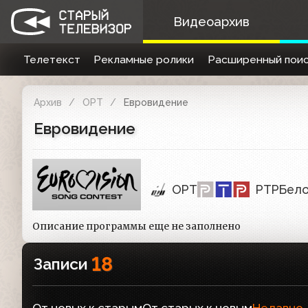
Видеоархив
Телетекст
Рекламные ролики
Расширенный поис
Архив
ОРТ
Евровидение
Евровидение
ОРТ
РТР
Бело
Описание программы еще не заполнено
18
Записи
От новых к старым
От старых к новым
Недавно