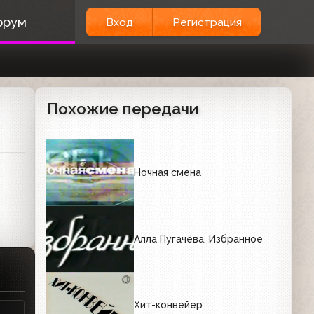
орум
Вход
Регистрация
Похожие передачи
Ночная смена
Алла Пугачёва. Избранное
Хит-конвейер