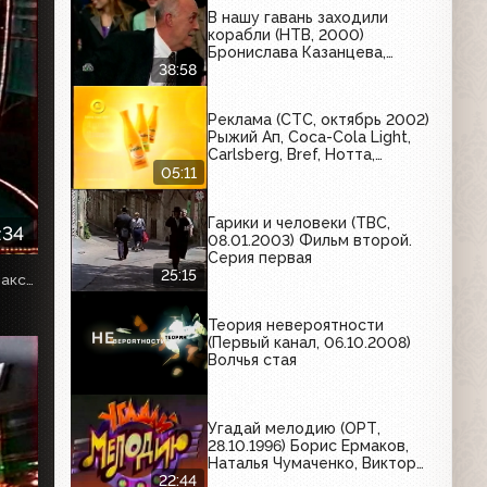
В нашу гавань заходили
корабли (НТВ, 2000)
Бронислава Казанцева,
Максим Кривошеев,
38:58
Станислав Говорухин
Реклама (СТС, октябрь 2002)
Рыжий Ап, Coca-Cola Light,
Carlsberg, Bref, Нотта,
Libresse, Любимый сад,
05:11
Доктор МОМ, Wella, L'Oreal,
Vernel, Чудо, Барс
Гарики и человеки (ТВС,
:34
08.01.2003) Фильм второй.
Серия первая
25:15
Собственная оцифровка. VHSRip. Кассету предоставил Максим Любушкин (mchk11)
Теория невероятности
(Первый канал, 06.10.2008)
Волчья стая
Угадай мелодию (ОРТ,
28.10.1996) Борис Ермаков,
Наталья Чумаченко, Виктор
Крючков
22:44