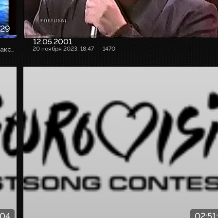
:29
12.05.2001
Собственная оцифровка. VHSRip. Кассету предоставил Максим Любушкин (mchk11)
20 ноября 2023, 18:47
1470
:04
02:51