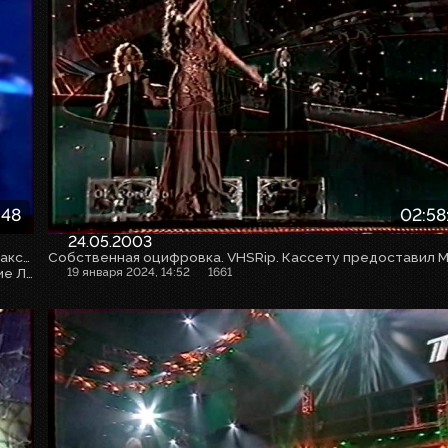
:48
02:58
24.05.2003
Собственная оцифровка. VHSRip. Кассету предоставил Максим Любушкин (mchk11)
!!! В данном видеоматериале может упоминаться движение ЛГБТ, которое с 01.12.2023 г. признано экстремистским и запрещено в РФ !!!
19 января 2024, 14:52
1661