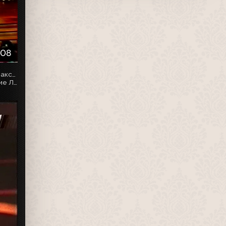
:08
Собственная оцифровка. VHSRip. Кассету предоставил Максим Любушкин (mchk11)
!!! В данном видеоматериале может упоминаться движение ЛГБТ, которое с 01.12.2023 г. признано экстремистским и запрещено в РФ !!!