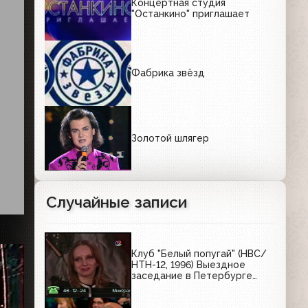
Концертная студия
"Останкино" приглашает
Фабрика звёзд
Золотой шлягер
Случайные записи
Клуб "Белый попугай" (НВС/
НТН-12, 1996) Выездное
заседание в Петербурге
(1995)