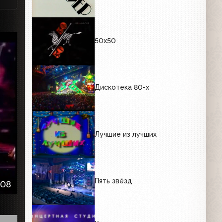
50х50
Дискотека 80-х
Лучшие из лучших
Пять звёзд
:08