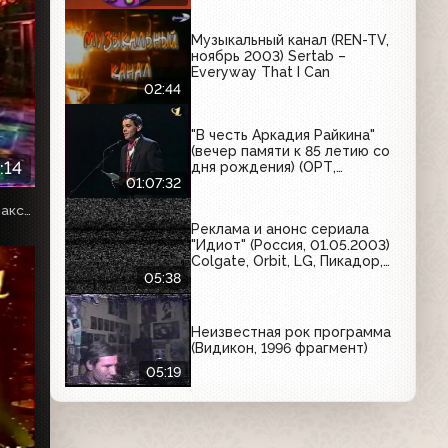
Музыкальный канал (REN-TV,
ноябрь 2003) Sertab –
Everyway That I Can
02:44
"В честь Аркадия Райкина"
(вечер памяти к 85 летию со
:14
дня рождения) (ОРТ,
18.01.1997)
01:07:32
Собственная оцифровка. VHSRip. Кассету предоставил Максим Любушкин (mchk11)
Реклама и анонс сериала
"Идиот" (Россия, 01.05.2003)
Colgate, Orbit, LG, Пикадор,
Electrolux, Олейна, Билайн
05:38
GSM, Миф
Неизвестная рок программа
(Видикон, 1996 фрагмент)
05:19