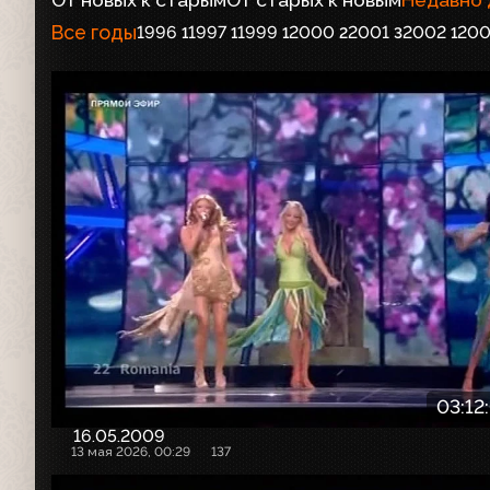
Все годы
1996
1997
1999
2000
2001
2002
200
1
1
1
2
3
1
03:12
16.05.2009
13 мая 2026, 00:29
137