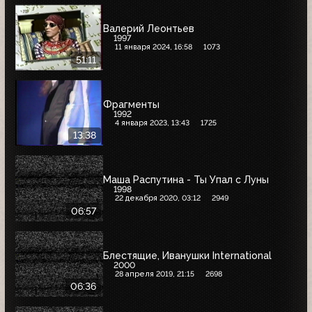
Валерий Леонтьев
1997
11 января 2024, 16:58
1073
51:11
Фрагменты
1992
4 января 2023, 13:43
1725
13:38
Маша Распутина - Ты Упал с Луны
1998
22 декабря 2020, 03:12
2949
06:57
Блестящие, Иванушки International
2000
28 апреля 2019, 21:15
2698
06:36