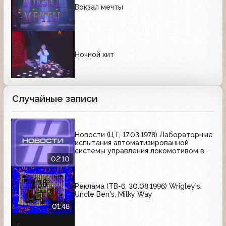
Вокзал мечты
Ночной хит
Случайные записи
Новости (ЦТ, 17.03.1978) Лабораторные
испытания автоматизированной
системы управления локомотивом в
МИИТе
02:10
Реклама (ТВ-6, 30.08.1996) Wrigley's,
Uncle Ben's, Milky Way
01:48