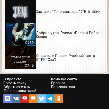
Добрый, Бархатные ручки, Catsan,
Толстяк, Л'Этуаль, Naturella, Rich,
Carlsberg, Toyota
Заставка "Телепремьера" (ТВ-6, 1994)
Доброе утро, Россия! (Россия) Робот
Кюрио
01:39
Спасатели России. Учебный центр
(ГТРК "Ока")
07:49
О проекте
Команда сайта
Помочь сайту
Правила
Обратная связь
Пользователи
Топ пользователей