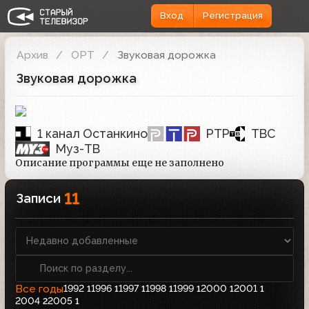
Вход
Регистрация
Архив
ОРТ
Звуковая дорожка
Звуковая дорожка
1 канал Останкино
РТР
ТВС
Муз-ТВ
Описание программы еще не заполнено
11
Записи
Все годы
1992
1996
1997
1998
1999
2000
2001
1
1
1
1
1
1
1
2004
2005
2
1