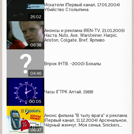
Искатели (Первый канал, 17.05.2004)
Убийство Столыпина
26:02
Анонсы и реклама (REN-TV, 21.01.2005)
Наста, Nuts, Axe, Warsteiner, Harpic,
Ariston, Colgate, Bref, Ярпиво
06:38
Впрок (НТВ, ~2000) Бокалы
04:46
Часы (ГТРК Алтай, 1988)
00:05
Анонс фильма "В тылу врага" и реклама
(Первый канал, 11.12.2004) Арсенальное,
Чёрный жемчуг, Моя семья, Snickers,
Indesit, Евросеть, Балтика, Nokia,
06:37