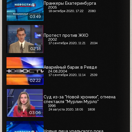
Пранкеры Екатеринбурга
2005
18 октября 2020, 17:22
2080
03:49
Протест против ЖКО
2002
17 сентября 2020, 11:21
2034
02:18
Аварийный барак в Ревде
24.08.2004
17 сентября 2020, 11:14
2539
02:22
Суд из-за "Новой хроники", отмена
спектакля "Мурлин Мурло"
1996
24 августа 2020, 18:05
1808
03:06
Новые лица уральского рока