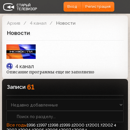
Вход
Регистрация
Архив
4 канал
Новости
Новости
4 канал
Описание программы еще не заполнено
61
Записи
Все годы
1996
1997
1998
1999
2000
2001
2002
1
1
2
2
17
7
4