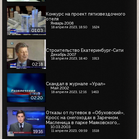
Конкурс на проект пятизвездочного
отеля
Январь 2008
18 апреля 2023, 18:50
1624
01:03
Строительство Екатеринбург-Сити
Декабрь 2007
18 апреля 2023, 18:40
1913
02:18
Скандал в журнале «Урал»
Май 2002
18 апреля 2023, 12:16
1463
02:20
Отказы от путевок в «Обуховский»,
Кросс на снегоходах в Заречном,
Масленица в парке Маяковского,
10.03.2003
Выставка кактусов
11 апреля 2023, 09:59
1518
19:16