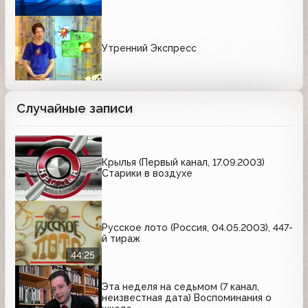
Утренний Экспресс
Случайные записи
Крылья (Первый канал, 17.09.2003)
Старики в воздухе
Русское лото (Россия, 04.05.2003), 447-
й тираж
44:25
Эта неделя на седьмом (7 канал,
неизвестная дата) Воспоминания о