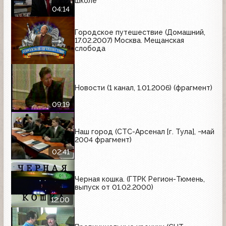
школе
04:14
Городское путешествие (Домашний,
17.02.2007) Москва. Мещанская
слобода
Новости (1 канал, 1.01.2006) (фрагмент)
09:19
Наш город (СТС-Арсенал [г. Тула], ~май
2004 фрагмент)
02:41
Черная кошка. (ГТРК Регион-Тюмень,
выпуск от 01.02.2000)
12:00