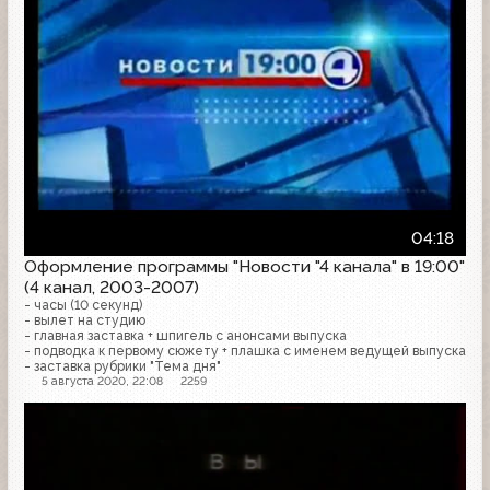
04:18
Оформление программы "Новости "4 канала" в 19:00"
(4 канал, 2003-2007)
- часы (10 секунд)
- вылет на студию
- главная заставка + шпигель с анонсами выпуска
- подводка к первому сюжету + плашка с именем ведущей выпуска
- заставка рубрики "Тема дня"
5 августа 2020, 22:08
2259
Проморолик