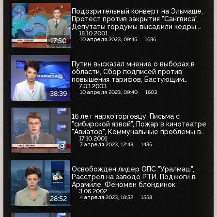
Подозрительный конверт на Эльмаше,
Протест против закрытия "Сангвиса",
Депутаты гордумы высадили кедры,
18.10.2001
Операция по удалению аденомы
10 апреля 2023, 09:45
1686
17:50
предстательной железы
Путин высказал мнение о выборах в
области, Сбор подписей против
повышения тарифов, Бастующим
7.03.2003
коммунальщикам выделено
10 апреля 2023, 09:40
1603
38:39
полмиллиона
16 лет наркоторговцу, Письма с
"сибирской язвой", Пожар в кинотеатре
"Авиатор", Коммунальные проблемы в
17.10.2001
Калиновском
7 апреля 2023, 12:43
1435
Освобожден лидер ОПС "Уралмаш",
Расстрел на заводе РТИ, Поджоги в
Арамиле, Феномен блондинок
3.06.2002
4 апреля 2023, 18:52
1558
28:52