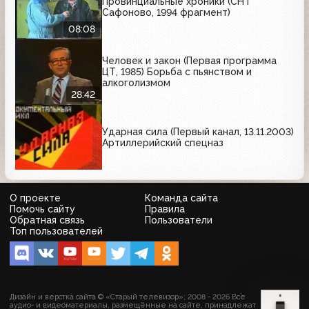
Провинциальные хроники (СНТ
Сафоново, 1994 фрагмент)
08:08
Человек и закон (Первая программа
ЦТ, 1985) Борьба с пьянством и
алкоголизмом
28:42
Ударная сила (Первый канал, 13.11.2003)
Артиллерийский спецназ
О проекте
Команда сайта
Помочь сайту
Правила
Обратная связь
Пользователи
Топ пользователей
Дизайн и верстка сайта © «Старый телевизор»; 2008 - 2026 Все
аудио- и видеоматериалы, размещённые на сайте, принадлежат