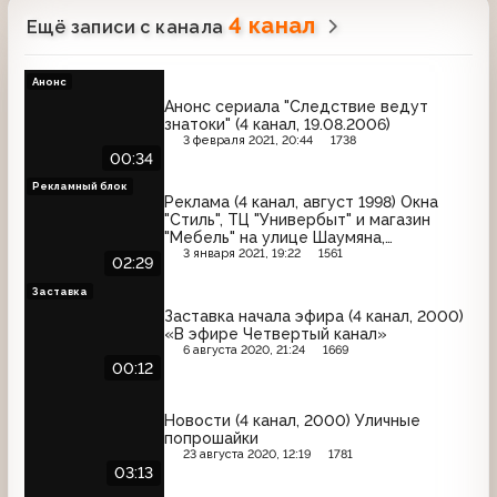
4 канал
Ещё записи с канала
Анонс
Анонс сериала "Следствие ведут
знатоки" (4 канал, 19.08.2006)
3 февраля 2021, 20:44
1738
00:34
Рекламный блок
Реклама (4 канал, август 1998) Окна
"Стиль", ТЦ "Универбыт" и магазин
"Мебель" на улице Шаумяна,
отбеливатель "Clorox", суп "Sopinstant"
3 января 2021, 19:22
1561
02:29
от "Gallina Blanka", проект "275", промо
ночного выпуска "Новостей", помощь
Заставка
больным гемофилией
Заставка начала эфира (4 канал, 2000)
«В эфире Четвертый канал»
6 августа 2020, 21:24
1669
00:12
Новости (4 канал, 2000) Уличные
попрошайки
23 августа 2020, 12:19
1781
03:13