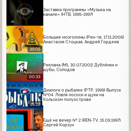
Заставка программы «Музыка на
канале» (НТВ, 1995-1997)
Большие мозголомы (Рен-тв, 17.11.2006)
Анастасия Стоцкая, Андрей Гордеев
39:05
Реклама (М1, 30.07.2001) Дублёнки и
шубы, Солодов
00:33
Диалоги о рыбалке (РТР, 1999) Выпуск
№04. Ловля лососи и щуки на
Кольском полуострове
25:28
Ещё не вечер № 2 (REN-TV, 15.09.1997).
Сергей Корзун