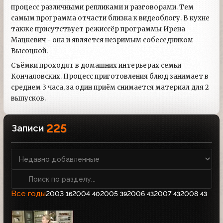
процесс различными репликами и разговорами. Тем
самым программа отчасти близка к видеоблогу. В кухне
также присутствует режиссёр программы Ирена
Мацкевич - она и является незримым собеседником
Высоцкой.
Съёмки проходят в домашних интерьерах семьи
Кончаловских. Процесс приготовления блюд занимает в
среднем 3 часа, за один приём снимается материал для 2
выпусков.
225
Записи
Все годы
2003
2004
2005
2006
2007
2008
16
40
39
43
43
43