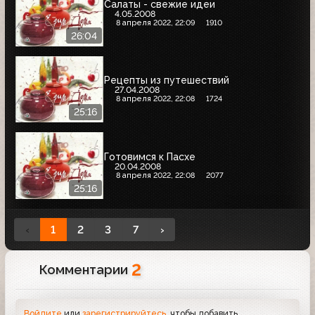
Салаты - свежие идеи
4.05.2008
8 апреля 2022, 22:09
1910
26:04
Рецепты из путешествий
27.04.2008
8 апреля 2022, 22:08
1724
25:16
Готовимся к Пасхе
20.04.2008
8 апреля 2022, 22:08
2077
25:16
‹
1
2
3
7
›
2
Комментарии
Войдите
или
зарегистрируйтесь
, чтобы добавить