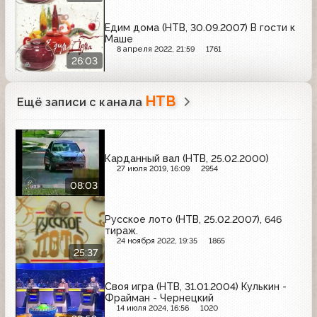
Едим дома (НТВ, 30.09.2007) В гости к
Маше
8 апреля 2022, 21:59
1761
26:03
НТВ
Ещё записи с канала
Карданный вал (НТВ, 25.02.2000)
27 июля 2019, 16:09
2954
08:03
Русское лото (НТВ, 25.02.2007), 646
тираж.
24 ноября 2022, 19:35
1865
25:37
Своя игра (НТВ, 31.01.2004) Кулькин -
Фрайман - Чернецкий
14 июля 2024, 16:56
1020