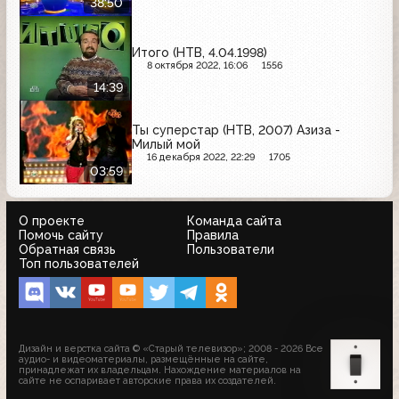
38:50
Итого (НТВ, 4.04.1998)
8 октября 2022, 16:06
1556
14:39
Ты суперстар (НТВ, 2007) Азиза -
Милый мой
16 декабря 2022, 22:29
1705
03:59
О проекте
Команда сайта
Помочь сайту
Правила
Обратная связь
Пользователи
Топ пользователей
Дизайн и верстка сайта © «Старый телевизор»; 2008 - 2026 Все
аудио- и видеоматериалы, размещённые на сайте,
принадлежат их владельцам. Нахождение материалов на
сайте не оспаривает авторские права их создателей.