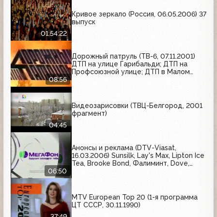
Кривое зеркало (Россия, 06.05.2006) 37
выпуск
01:54:22
Дорожный патруль (ТВ-6, 07.11.2001)
ДТП на улице Гарибальди; ДТП на
Профсоюзной улице; ДТП в Малом
Купавенском проезде
08:56
Видеозарисовки (ТВЦ-Белгород, 2001
фрагмент)
04:45
Анонсы и реклама (DTV-Viasat,
16.03.2006) Sunsilk, Lay's Max, Lipton Ice
Tea, Brooke Bond, Фалиминт, Dove,
Milka M-Joy, Мегафон
06:50
MTV European Top 20 (1-я программа
ЦТ СССР, 30.11.1990)
37:49