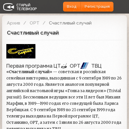
Вход
Регистрация
Архив
ОРТ
Счастливый случай
Счастливый случай
Первая программа ЦТ
ОРТ
ТВЦ
«Счастливый случай»
— советская и российская
семейная викторина, выходившая с 9 сентября 1989 по 26
августа 2000 года. Является аналогом популярной
английской настольной игры «Гонка за лидером» (Trivial
pursuit). Бессменным ведущим все эти 11 лет был Михаил
Марфин, в 1989—1990 годах его соведущей была Лариса
Вербицкая. С 9 сентября 1989 по 21 сентября 1999 года
телеигра выходила на Первой программе ЦТ,
Останкино, ОРТ, а затем с 1 июля по 26 августа 2000 года
телеигра выходила на ТВЦ.