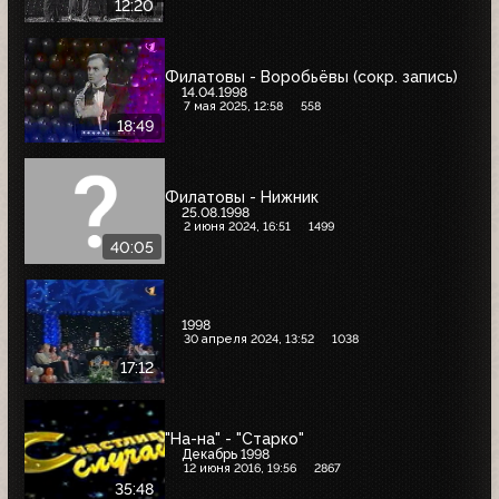
12:20
Филатовы - Воробьёвы (сокр. запись)
14.04.1998
7 мая 2025, 12:58
558
18:49
Филатовы - Нижник
25.08.1998
2 июня 2024, 16:51
1499
40:05
1998
30 апреля 2024, 13:52
1038
17:12
"На-на" - "Старко"
Декабрь 1998
12 июня 2016, 19:56
2867
35:48