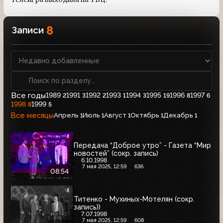
8
Записи
Все годы
1989
1991
1992
1993
1994
1995
1996
1997
2
3
2
1
3
19
8
6
1998
1999
8
5
Все месяцы
Апрель
Июль
Август
Октябрь
Декабрь
1
1
1
1
1
Передача “Доброе утро” - Газета “Мир
новостей” (сокр. запись)
6.10.1998
7 мая 2025, 12:59
636
08:54
Титенко - Мухиных-Мотелян (сокр.
запись))
7.07.1998
7 мая 2025, 12:59
608