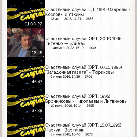
Счастливый случай (ЦТ, 1991) Озеровы -
Козловы и Уткины
12 июня 2016, 11:24
2656
01:00:22
Счастливый случай (ОРТ, 20.10.1996)
Титенко — «Айда»
4 августа 2022, 16:19
1909
13:46
Счастливый случай (ОРТ, 07.10.1995)
"Загадочная газета" - Тюриковы
9 июня 2016, 14:39
2701
45:47
Счастливый случай (ОРТ, 1995)
Бронниковы - Николаевы и Литвиновы
10 июня 2016, 10:14
2695
37:39
Счастливый случай (ОРТ, 15.07.1995)
Нарчук - Вартанян
8 июня 2016, 10:40
2675