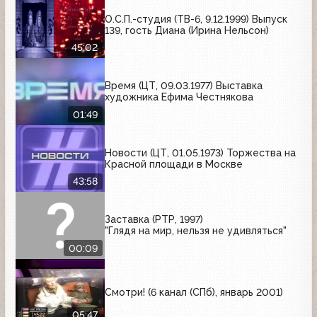
О.С.П.-студия (ТВ-6, 9.12.1999) Выпуск
139, гость Диана (Ирина Нельсон)
45:02
Время (ЦТ, 09.03.1977) Выставка
художника Ефима Честнякова
01:49
Новости (ЦТ, 01.05.1973) Торжества на
Красной площади в Москве
43:58
Заставка (РТР, 1997)
"Глядя на мир, нельзя не удивляться"
00:09
Смотри! (6 канал (СПб), январь 2001)
05:47