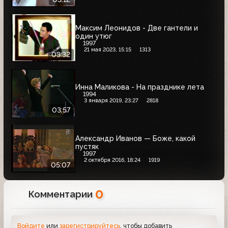
Максим Леонидов - Две гантели и
один утюг
1997
21 мая 2023, 15:15
1313
03:32
Инна Маликова - На празднике лета
1994
3 января 2019, 23:27
2818
03:57
Александр Иванов — Боже, какой
пустяк
1997
2 октября 2016, 18:24
1919
05:07
0
Комментарии
Войдите
или
зарегистрируйтесь
, чтобы добавить