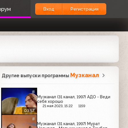
орум
Вход
Регистрация
Музканал
Другие выпуски программы
Музканал (31 канал, 1997) АДО - Веди
себя хорошо
21 мая 2023, 15:22
1159
03:57
Музканал (31 канал, 1997) Мурат