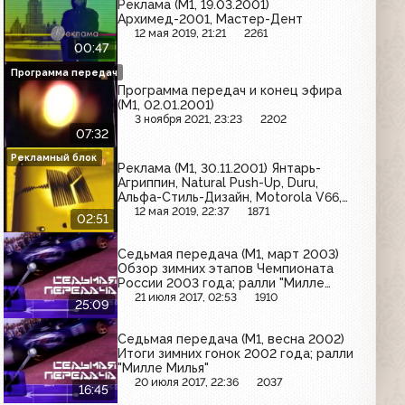
Реклама (М1, 19.03.2001)
Архимед-2001, Мастер-Дент
12 мая 2019, 21:21
2261
00:47
Программа передач
Программа передач и конец эфира
(М1, 02.01.2001)
3 ноября 2021, 23:23
2202
07:32
Рекламный блок
Реклама (М1, 30.11.2001) Янтарь-
Агриппин, Natural Push-Up, Duru,
Альфа-Стиль-Дизайн, Motorola V66,
Солодов, Beauty, Аргус
12 мая 2019, 22:37
1871
02:51
Седьмая передача (М1, март 2003)
Обзор зимних этапов Чемпионата
России 2003 года; ралли "Милле
Милья"
21 июля 2017, 02:53
1910
25:09
Седьмая передача (М1, весна 2002)
Итоги зимних гонок 2002 года; ралли
"Милле Милья"
20 июля 2017, 22:36
2037
16:45