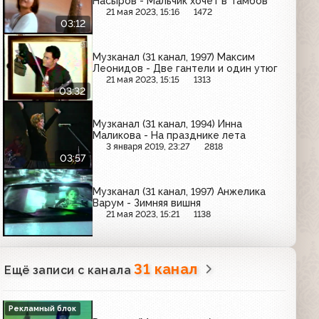
Насыров - Мальчик хочет в Тамбов
21 мая 2023, 15:16
1472
03:12
Музканал (31 канал, 1997) Максим
Леонидов - Две гантели и один утюг
21 мая 2023, 15:15
1313
03:32
Музканал (31 канал, 1994) Инна
Маликова - На празднике лета
3 января 2019, 23:27
2818
03:57
Музканал (31 канал, 1997) Анжелика
Варум - Зимняя вишня
21 мая 2023, 15:21
1138
31 канал
Ещё записи с канала
Рекламный блок