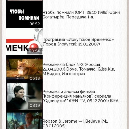
Чтобы помнили (ОРТ, 25.10.1995) Юрий
Богатырёв. Передача 1-я.
38:52
Программа «Иркутское Времечко»
(Город (Иркутск); 15.01.2007)
20:54
Рекламный блок №3 (Россия,
22.04.2007) Dove, Томаччо, Gliss Kur,
М.Видео, Ингосстрах
05:18
Реклама и анонсы фильма
"Конференция маньяков", сериала
"Сдвинутый" (REN-TV, 05.12.2001) IKEA,
"Безопасный секс - мой выбор!"
03:19
Robson & Jerome — I Believe (М1,
03.01.2005)