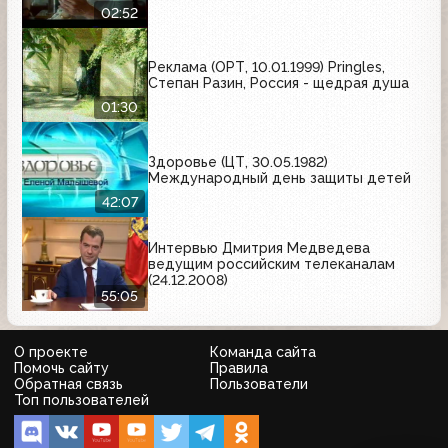
02:52
Реклама (ОРТ, 10.01.1999) Pringles,
Степан Разин, Россия - щедрая душа
01:30
Здоровье (ЦТ, 30.05.1982)
Международный день защиты детей
42:07
Интервью Дмитрия Медведева
ведущим российским телеканалам
(24.12.2008)
55:05
О проекте
Команда сайта
Помочь сайту
Правила
Обратная связь
Пользователи
Топ пользователей