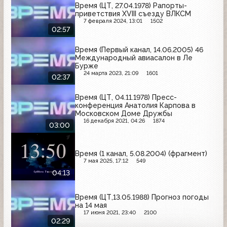
Время (ЦТ, 27.04.1978) Рапорты-
приветствия XVIII съезду ВЛКСМ
7 февраля 2024, 13:01
1502
02:57
Время (Первый канал, 14.06.2005) 46
Международный авиасалон в Ле
Бурже
24 марта 2023, 21:09
1601
02:37
Время (ЦТ, 04.11.1978) Пресс-
конференция Анатолия Карпова в
Московском Доме Дружбы
16 декабря 2021, 04:26
1874
03:00
Время (1 канал, 5.08.2004) (фрагмент)
7 мая 2025, 17:12
549
04:13
Время (ЦТ,13.05.1988) Прогноз погоды
на 14 мая
17 июня 2021, 23:40
2100
02:29