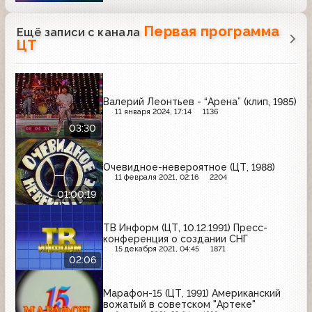
Первая программа
Ещё записи с канала
ЦТ
Валерий Леонтьев - “Арена” (клип, 1985)
11 января 2024, 17:14
1136
03:30
Очевидное-невероятное (ЦТ, 1988)
11 февраля 2021, 02:16
2204
01:00:19
ТВ Информ (ЦТ, 10.12.1991) Пресс-
конференция о создании СНГ
15 декабря 2021, 04:45
1871
02:06
Марафон-15 (ЦТ, 1991) Американский
вожатый в советском "Артеке"