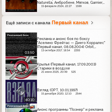
Naturella, Амбробене, Мягков, Garnier,
Линекс, Pantene Pro-V, Мегафон,
15 февраля 2024, 22:27
1599
Ламбер, Always, Brillance, Клинское,
Pedigree
Первый канал
Ещё записи с канала
Рекламный блок
Реклама и анонс боя по боксу
"Аселино Фрейтас — Диего Корралес"
(Первый канал, 08.08.2004) Orbit,
Stimorol, Бон Пари, Losk, Colgate,
13 октября 2017, 18:54
2293
03:50
Nescafe
Крылья (Первый канал, 17.09.2003)
Старики в воздухе
21 июня 2025, 20:49
525
Взгляд (ОРТ, 10.01.1997)
15 декабря 2020, 12:10
2544
40:10
Рекламный блок
Анонс программы "Познер" и реклама