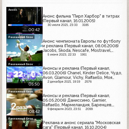
Анонс
Анонс фильма "Пирл Харбор" в титрах
(Первый канал, 16.01.2005)
30 июля 2021, 23:33
3185
00:42
Рекламный блок
Анонс чемпионата Европы по футболу
и реклама (Первый канал, 08.06.2008)
Jacobs, Skoda, Nescafe, Mostravel,
Ксизал, Турция, Campbell's, Lipton,
5 июня 2023, 22:33
1951
Доширак, Микоян, ПИК
Рекламный блок
Анонсы и реклама (Первый канал,
06.03.2006) Chanel, Kinder Delice, Чудо,
Avon, Glamour, Vichy, Raffaello, Моя
семья, Genius, Эксперт, Пенталгин-Н,
2 декабря 2021, 19:19
2576
05:50
Aqua Minerale, Nissan, Tropicana
Рекламный блок
Анонсы и реклама (Первый канал,
05.05.2006) Даниссимо, Garnier,
Raffaello, Мармеландия, Баренцев,
Чёрный жемчуг, Сам Самыч, Vanish,
9 февраля 2023, 23:51
2099
08:42
Sunsilk, Old Spice, Причуда
Рекламный блок
Реклама и анонс сериала "Московская
сага" (Первый канал, 16.10.2004)