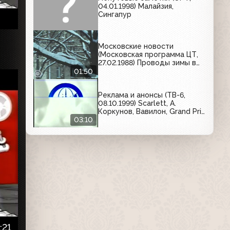
04.01.1998) Малайзия,
Сингапур
Московские новости
(Московская программа ЦТ,
27.02.1988) Проводы зимы в
Москворецком районе
01:50
Реклама и анонсы (ТВ-6,
08.10.1999) Scarlett, А.
Коркунов, Вавилон, Grand Prix
Casino, Маброк
03:10
:21