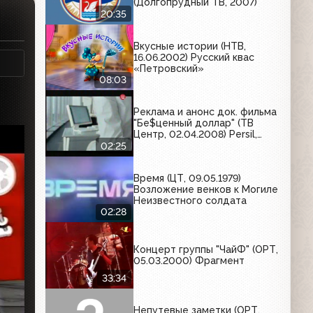
(Долгопрудный ТВ, 2007)
20:35
Вкусные истории (НТВ,
16.06.2002) Русский квас
«Петровский»
08:03
Реклама и анонс док. фильма
"Бе$ценный доллар" (ТВ
Центр, 02.04.2008) Persil,
Эльдорадо, Sony Ericsson,
02:25
Rich, Вольтарен Эмульгель
Время (ЦТ, 09.05.1979)
Возложение венков к Могиле
Неизвестного солдата
02:28
Концерт группы "ЧайФ" (ОРТ,
05.03.2000) Фрагмент
33:34
Непутевые заметки (ОРТ,