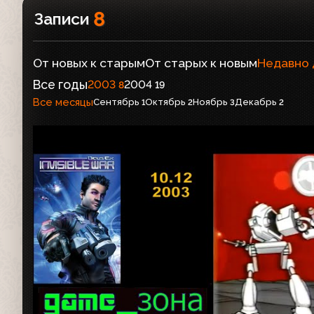
8
Записи
От новых к старым
От старых к новым
Недавно
Все годы
2003
2004
8
19
Все месяцы
Сентябрь
Октябрь
Ноябрь
Декабрь
1
2
3
2