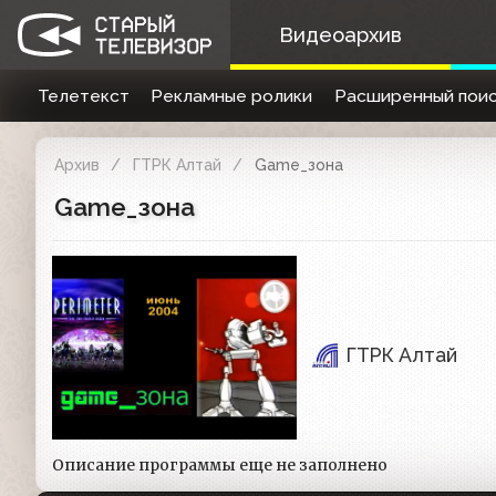
Видеоархив
Телетекст
Рекламные ролики
Расширенный поис
Архив
ГТРК Алтай
Game_зона
Game_зона
ГТРК Алтай
Описание программы еще не заполнено