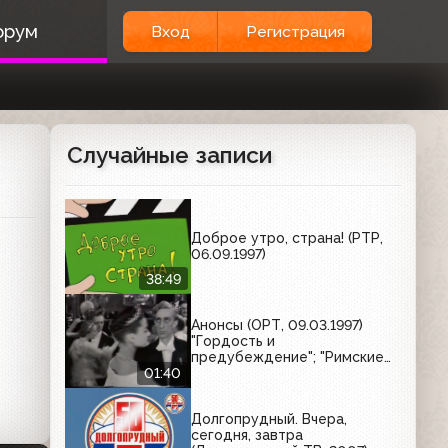
орум
Вход
Регистрация
Случайные записи
Доброе утро, страна! (РТР,
06.09.1997)
38:49
Анонсы (ОРТ, 09.03.1997)
"Гордость и
предубеждение"; "Римские
каникулы"
01:40
Долгопрудный. Вчера,
сегодня, завтра