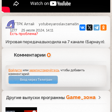
ГТРК Алтай
yotubeyaroslavzamatin
1277
25 июля 2024, 14:11
Есть проблема?
Игровая передача,выходила на 7 канале (Барнаул).
0
Комментарии
Войдите
или
зарегистрируйтесь
, чтобы добавить
комментарий
Вход через Телеграм
Game_зона
Другие выпуски программы