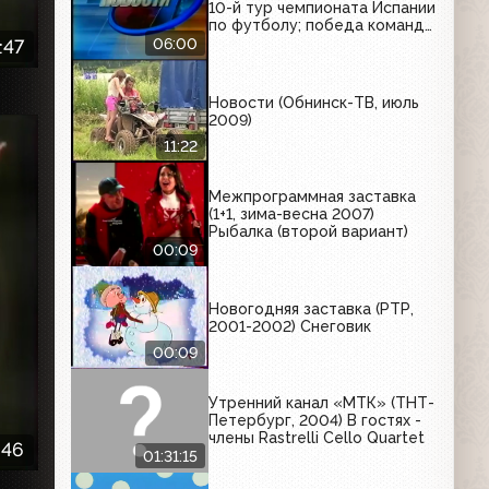
10-й тур чемпионата Испании
по футболу; победа команды
"Нью-Джерси" в НХЛ;
06:00
:47
товарищеский матч по боксу
среди команд Кубы и России
Новости (Обнинск-ТВ, июль
2009)
11:22
Межпрограммная заставка
(1+1, зима-весна 2007)
Рыбалка (второй вариант)
00:09
Новогодняя заставка (РТР,
2001-2002) Снеговик
00:09
Утренний канал «МТК» (ТНТ-
Петербург, 2004) В гостях -
члены Rastrelli Cello Quartet
:46
01:31:15