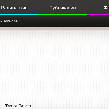
Радиоархив
Публикации
Ф
к записей
— Тутта Ларсен.