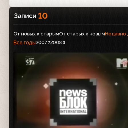
10
Записи
От новых к старым
От старых к новым
Недавно
Все годы
2007
2008
7
3