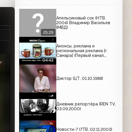
Апельсиновый сок (НТВ,
2004) Владимир Васильев
(МВД)
25:29
Анонсы, реклама и
региональная реклама [г.
Самара] (Первый канал,
12.02.2006) Nescafe, Maggi,
04:43
Ahmad Tea, Л'Этуаль,
Аспирин Комплекс,
Clean&Clear, Газпром,
Диктор (ЦТ, 01.10.1988)
Майский чай, МК, VIP-Авто,
Almette, Техносила
Дневник репортёра (REN TV,
03.09.2000)
Новости-7 (7ТВ, 02.11.2003)