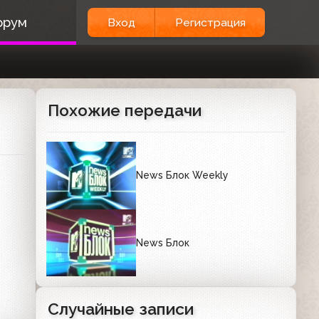
орум
Вход
Регистрация
Похожие передачи
News Блок Weekly
News Блок
Случайные записи