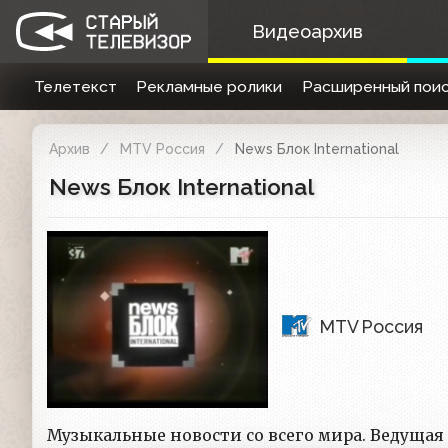
Видеоархив
Телетекст
Рекламные ролики
Расширенный поис
Архив
MTV Россия
News Блок International
News Блок International
MTV Россия
Музыкальные новости со всего мира. Ведущая 