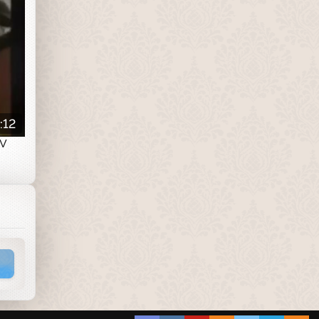
:12
TV