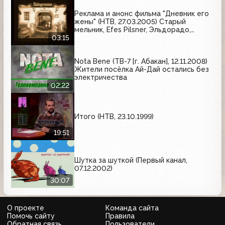
Реклама и анонс фильма "Дневник его
жены" (НТВ, 27.03.2005) Старый
мельник, Efes Pilsner, Эльдорадо,
Zlatopramen, Safira, Терафлю
03:15
Nota Bene (ТВ-7 [г. Абакан], 12.11.2008)
Жители посёлка Ай-Дай остались без
электричества
02:22
Итого (НТВ, 23.10.1999)
19:51
Шутка за шуткой (Первый канал,
07.12.2002)
30:07
О проекте
Команда сайта
Помочь сайту
Правила
Обратная связь
Пользователи