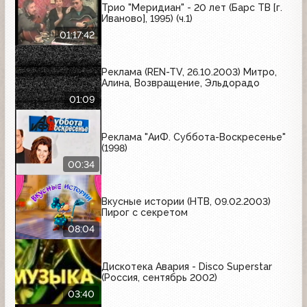
Трио "Меридиан" - 20 лет (Барс ТВ [г.
Иваново], 1995) (ч.1)
01:17:42
Реклама (REN-TV, 26.10.2003) Митро,
Алина, Возвращение, Эльдорадо
01:09
Реклама "АиФ. Суббота-Воскресенье"
(1998)
00:34
Вкусные истории (НТВ, 09.02.2003)
Пирог с секретом
08:04
Дискотека Авария - Disco Superstar
(Россия, сентябрь 2002)
03:40