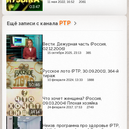
11 мая 2022, 16:52
2061
03:47
РТР
Ещё записи с канала
Вести. Дежурная часть (Россия,
02.12.2006)
15 октября 2025, 23:13
385
Русское лото (РТР, 30.09.2001), 364-й
тираж
10 февраля 2024, 13:33
1888
50:46
Что хочет женщина? (Россия,
09.03.2004) Плохая хозяйка
24 февраля 2017, 17:53
2749
14:14
Неизв. программа про здоровье (РТР,