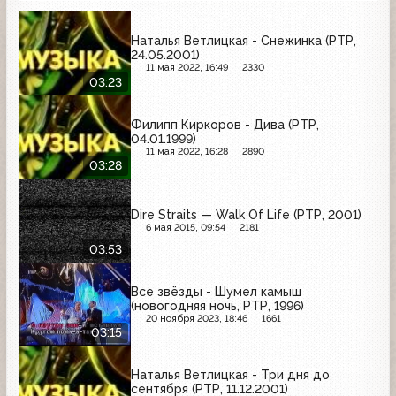
Наталья Ветлицкая - Снежинка (РТР,
24.05.2001)
11 мая 2022, 16:49
2330
03:23
Филипп Киркоров - Дива (РТР,
04.01.1999)
11 мая 2022, 16:28
2890
03:28
Dire Straits — Walk Of Life (РТР, 2001)
6 мая 2015, 09:54
2181
03:53
Все звёзды - Шумел камыш
(новогодняя ночь, РТР, 1996)
20 ноября 2023, 18:46
1661
03:15
Наталья Ветлицкая - Три дня до
сентября (РТР, 11.12.2001)