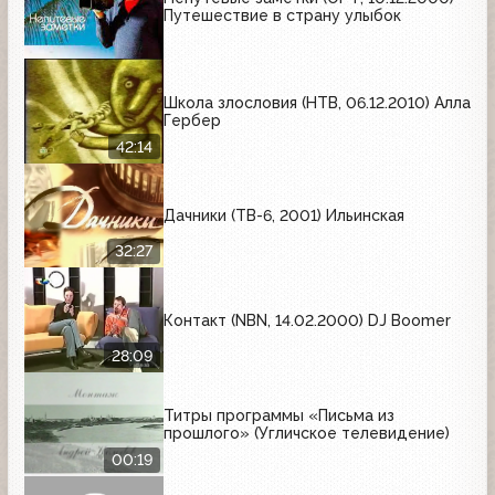
Путешествие в страну улыбок
Школа злословия (НТВ, 06.12.2010) Алла
Гербер
42:14
Дачники (ТВ-6, 2001) Ильинская
32:27
Контакт (NBN, 14.02.2000) DJ Boomer
28:09
Титры программы «Письма из
прошлого» (Угличское телевидение)
00:19