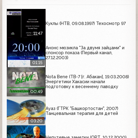
Куклы (НТВ, 09.08.1997) Техосмотр 97
11:47
Анонс мюзикла "За двумя зайцами" и
спонсор показа (Первый канал,
27.12.2003)
01:15
Nota Bene (ТВ-7 [г. Абакан], 19.03.2008)
Энергетики Хакасии начали
подготовку к весеннему паводку
00:49
Ауаз (ГТРК "Башкортостан", 2007)
Танцевальная терапия для детей
03:20
Непутевые заметки (ОРТ, 10.12.2000)