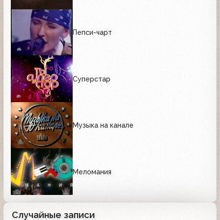
Пепси-чарт
Суперстар
Музыка на канале
Меломания
Случайные записи