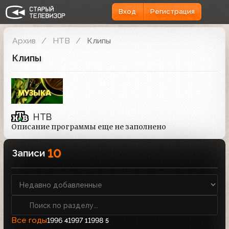
Вход
Регистрация
Архив
НТВ
Клипы
Клипы
НТВ
Описание программы еще не заполнено
10
Записи
Все годы
1996
1997
1998
4
1
5