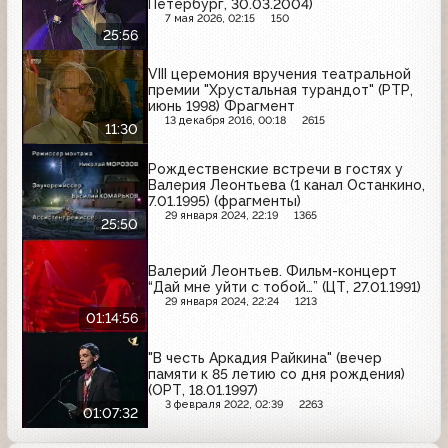
Петербург, 30.03.2004)
7 мая 2026, 02:15
150
25:56
VIII церемония вручения театральной
премии "Хрустальная турандот" (РТР,
июнь 1998) Фрагмент
13 декабря 2016, 00:18
2615
11:30
Рождественские встречи в гостях у
Валерия Леонтьева (1 канал Останкино,
7.01.1995) (фрагменты)
29 января 2024, 22:19
1365
25:50
Валерий Леонтьев. Фильм-концерт
“Дай мне уйти с тобой…” (ЦТ, 27.01.1991)
29 января 2024, 22:24
1213
01:14:56
"В честь Аркадия Райкина" (вечер
памяти к 85 летию со дня рождения)
(ОРТ, 18.01.1997)
3 февраля 2022, 02:39
2263
01:07:32