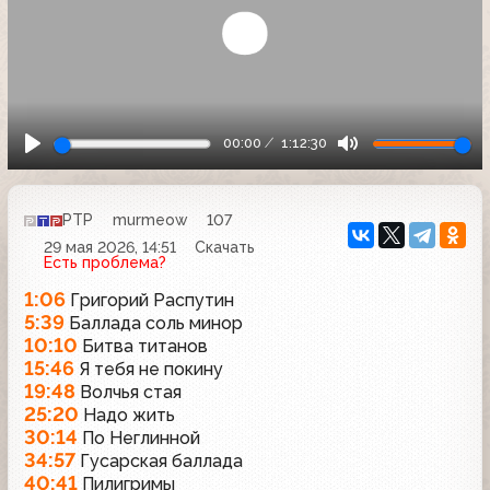
00:00
1:12:30
РТР
murmeow
107
29 мая 2026, 14:51
Скачать
Есть проблема?
1:06
Григорий Распутин
5:39
Баллада соль минор
10:10
Битва титанов
15:46
Я тебя не покину
19:48
Волчья стая
25:20
Надо жить
30:14
По Неглинной
34:57
Гусарская баллада
40:41
Пилигримы