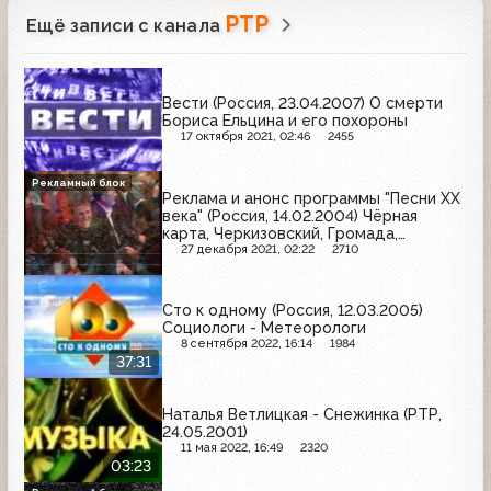
РТР
Ещё записи с канала
Вести (Россия, 23.04.2007) О смерти
Бориса Ельцина и его похороны
17 октября 2021, 02:46
2455
Рекламный блок
Реклама и анонс программы "Песни XX
века" (Россия, 14.02.2004) Чёрная
карта, Черкизовский, Громада,
Геделикс, Мир кожи и меха, Lindt,
27 декабря 2021, 02:22
2710
Микоян, Супер Александр, Старт,
Регулакс, Невское, Арбат-Престиж,
Calgonit, Вокруг Света, Дом кухни,
Сто к одному (Россия, 12.03.2005)
Техносила
Социологи - Метеорологи
8 сентября 2022, 16:14
1984
37:31
Наталья Ветлицкая - Снежинка (РТР,
24.05.2001)
11 мая 2022, 16:49
2320
03:23