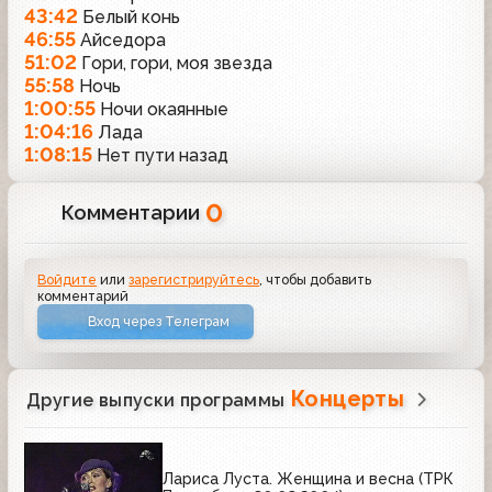
43:42
Белый конь
46:55
Айседора
51:02
Гори, гори, моя звезда
55:58
Ночь
1:00:55
Ночи окаянные
1:04:16
Лада
1:08:15
Нет пути назад
0
Комментарии
Войдите
или
зарегистрируйтесь
, чтобы добавить
комментарий
Вход через Телеграм
Концерты
Другие выпуски программы
Лариса Луста. Женщина и весна (ТРК