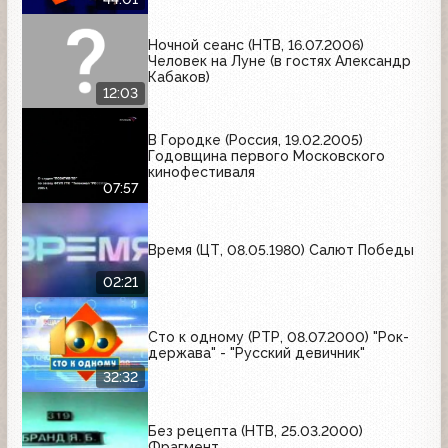
Ночной сеанс (НТВ, 16.07.2006)
Человек на Луне (в гостях Александр
Кабаков)
12:03
В Городке (Россия, 19.02.2005)
Годовщина первого Московского
кинофестиваля
07:57
Время (ЦТ, 08.05.1980) Салют Победы
02:21
Сто к одному (РТР, 08.07.2000) "Рок-
держава" - "Русский девичник"
32:32
Без рецепта (НТВ, 25.03.2000)
Фрагмент