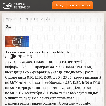
Вход
Регистрация
Архив
РЕН ТВ
24
24
Также известна как:
Новости REN TV
РЕН ТВ
«24»
(в 1998-2001 годах —
«Новости REN TV»
) —
информационная программа телеканала «РЕН ТВ»,
выходящая со 2 февраля 1998 года ежедневно 5 раз в
будние дни в 8:30, 12:30, 16:30, 19:30 и 23:00 (кроме пятницы)
по МСК, четыре раза по субботам в 8:30, 12:30, 16:30 и 19:30
по МСК и три раза по воскресеньям в 8:30, 12:30 и 16:30
по МСК. С 28 сентября 2015 года также выходит каждые
5 минут по будням в рамках программы с
демонстрацией видеороликов «С бодрым утром!».