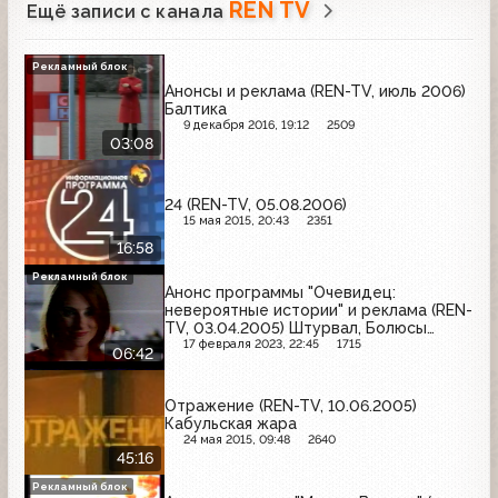
REN TV
Ещё записи с канала
Рекламный блок
Анонсы и реклама (REN-TV, июль 2006)
Балтика
9 декабря 2016, 19:12
2509
03:08
24 (REN-TV, 05.08.2006)
15 мая 2015, 20:43
2351
16:58
Рекламный блок
Анонс программы "Очевидец:
невероятные истории" и реклама (REN-
TV, 03.04.2005) Штурвал, Болюсы
Хуато, Супрастин, 8181, Маммолептин,
17 февраля 2023, 22:45
1715
06:42
Сток-центр, Orbit, McDonald's, Vanish,
Dove, Тонус, Maggi, Мегафон, Garnier
Отражение (REN-TV, 10.06.2005)
Кабульская жара
24 мая 2015, 09:48
2640
45:16
Рекламный блок