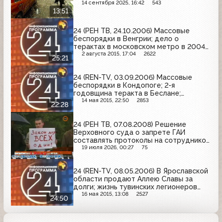
14 сентября 2025, 16:42
543
13:51
24 (РЕН ТВ, 24.10.2006) Массовые
беспорядки в Венгрии; дело о
терактах в московском метро в 2004
году; спасение моряков с теплохода
2 августа 2015, 17:04
2622
25:21
"Синегорье"
24 (REN-TV, 03.09.2006) Массовые
беспорядки в Кондопоге; 2-я
годовщина теракта в Беслане;
доставка руки Марии Магдалины в
14 мая 2015, 22:50
2853
22:28
Москву
24 (РЕН ТВ, 07.08.2008) Решение
Верховного суда о запрете ГАИ
составлять протоколы на сотрудников
прокуратуры
19 июля 2026, 00:27
75
24 (REN-TV, 08.05.2006) В Ярославской
области продают Аллею Славы за
долги; жизнь тувинских легионеров
Красной Армии; международный день
16 мая 2015, 13:08
2527
24:50
солидарности антифашистов