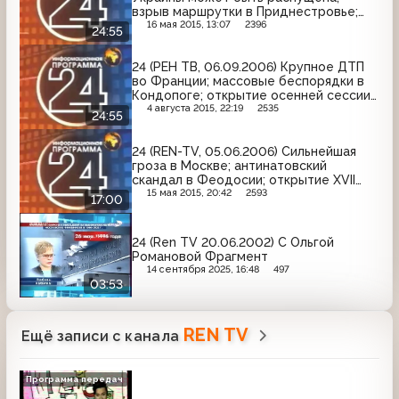
взрыв маршрутки в Приднестровье;
годовщина терактов в Лондоне
16 мая 2015, 13:07
2396
24:55
24 (РЕН ТВ, 06.09.2006) Крупное ДТП
во Франции; массовые беспорядки в
Кондопоге; открытие осенней сессии
Госдумы
4 августа 2015, 22:19
2535
24:55
24 (REN-TV, 05.06.2006) Сильнейшая
гроза в Москве; антинатовский
скандал в Феодосии; открытие XVII
фестиваля "Кинотавр" в Сочи
15 мая 2015, 20:42
2593
17:00
24 (Ren TV 20.06.2002) С Ольгой
Романовой Фрагмент
14 сентября 2025, 16:48
497
03:53
REN TV
Ещё записи с канала
Программа передач