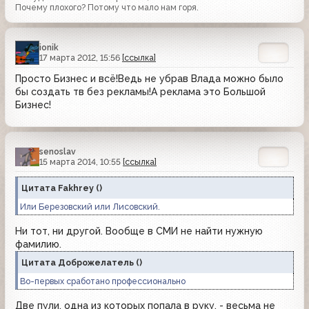
Почему плохого? Потому что мало нам горя.
ionik
17 марта 2012, 15:56
[ссылка]
Просто Бизнес и всё!Ведь не убрав Влада можно было
бы создать тв без рекламы!А реклама это Большой
Бизнес!
senoslav
15 марта 2014, 10:55
[ссылка]
Цитата
Fakhrey
(
)
Или Березовский или Лисовский.
Ни тот, ни другой. Вообще в СМИ не найти нужную
фамилию.
Цитата
Доброжелатель
(
)
Во-первых сработано профессионально
Две пули, одна из которых попала в руку, - весьма не