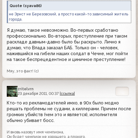
Quote
(
syava86
)
не Эрнст не Березовский, а просто какой-то зависимый житель
города.
Я думаю, такое невозможно. Во-первых сработано
профессионально. Во-вторых, преступление при таком
раскладе давным-давно было бы раскрыто. Лично я
думаю, что Влада заказал БАБ. Только он - человек,
нажившийся на гибели наших солдат в Чечне, мог пойти
на такое беспрецедентное и циничное преступление!
Мяу, это факт! (с)
zritelvrn
23 декабря 2011, 00:37
[ссылка]
Кто-то из рекламодателей имхо, в 90х было модно
решать проблемы не судами, а киллерами. Причем после
громких убийств (чем это и является), исполнителя
обычно убивает босс.
И вновь назовут имя чемпиона,
Он будет чемпион не хорошего, а плохого.