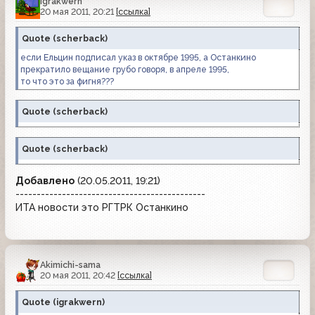
igrakwern
20 мая 2011, 20:21
[ссылка]
Quote
(
scherback
)
если Ельцин подписал указ в октябре 1995, а Останкино
прекратило вещание грубо говоря, в апреле 1995,
то что это за фигня???
Quote
(
scherback
)
Quote
(
scherback
)
Добавлено
(20.05.2011, 19:21)
---------------------------------------------
ИТА новости это РГТРК Останкино
Akimichi-sama
20 мая 2011, 20:42
[ссылка]
Quote
(
igrakwern
)