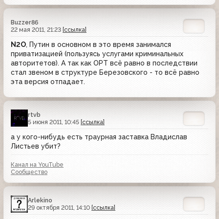
Buzzer86
22 мая 2011, 21:23
[ссылка]
N2O
, Путин в основном в это время занимался
приватизацией (пользуясь услугами криминальных
авторитетов). А так как ОРТ всё равно в последствии
стал звеном в структуре Березовского - то всё равно
эта версия отпадает.
rtvb
5 июня 2011, 10:45
[ссылка]
а у кого-нибудь есть траурная заставка Владислав
Листьев убит?
Канал на YouTube
Сообщество
Arlekino
29 октября 2011, 14:10
[ссылка]