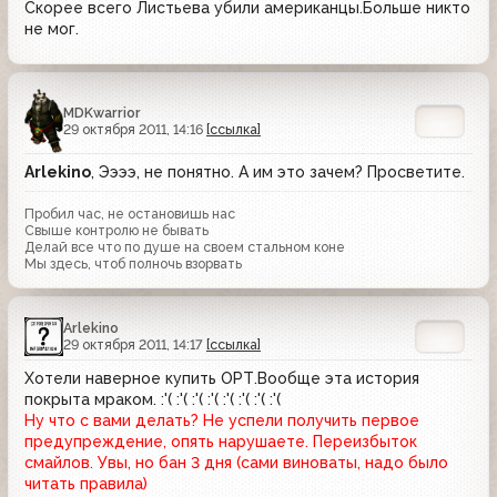
Скорее всего Листьева убили американцы.Больше никто
не мог.
MDKwarrior
29 октября 2011, 14:16
[ссылка]
Arlekino
, Ээээ, не понятно. А им это зачем? Просветите.
Пробил час, не остановишь нас
Свыше контролю не бывать
Делай все что по душе на своем стальном коне
Мы здесь, чтоб полночь взорвать
Arlekino
29 октября 2011, 14:17
[ссылка]
Хотели наверное купить ОРТ.Вообще эта история
покрыта мраком. :'( :'( :'( :'( :'( :'( :'( :'(
Ну что с вами делать? Не успели получить первое
предупреждение, опять нарушаете. Переизбыток
смайлов. Увы, но бан 3 дня (сами виноваты, надо было
читать правила)