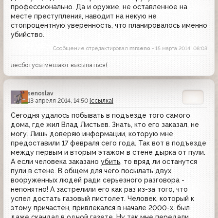
профессионально. Да и оружие, не оставленное на
месте преступления, наводит на некую не
стопроцентную уверенность, что планировалось именно
убийство.
Сообщение отредактировал
mrseno
- 15 марта 2014, 08:03
лесботусы мешают высыпаться(
senoslav
13 апреля 2014, 14:50
[ссылка]
Сегодня удалось побывать в подъезде того самого
дома, где жил Влад Листьев. Знать, кто его заказал, не
могу. Лишь доверяю информации, которую мне
предоставили 17 февраля сего года. Так вот в подъезде
между первым и вторым этажом в стене дырка от пули.
А если человека заказано
убить
, то вряд ли останутся
пули в стене. В общем для чего посылать двух
вооруженных людей ради серьезного разговора -
непонятно! А застрелили его как раз из-за того, что
успел достать газовый пистолет. Человек, который к
этому причастен, привлекался в начале 2000-х, был
даже скандал в одной газете. Ну так мне передали.