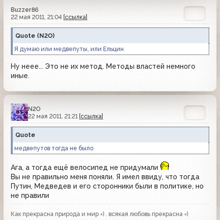
Buzzer86
22 мая 2011, 21:04
[ссылка]
Quote
(
N2O
)
Я думаю или медвепуты, или Ельцин
Ну неее... Это не их метод. Методы властей немного
иные.
N2O
22 мая 2011, 21:21
[ссылка]
Quote
медвепутов тогда не было
Ага, а тогда ещё велосипед не придумали
Вы не правильно меня поняли. Я имел ввиду, что тогда
Путин, Медведев и его сторонники были в политике, но
не правили
Как прекрасна природа и мир =) . всякая любовь прекрасна =)