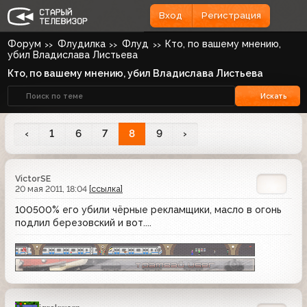
Вход
Регистрация
Форум
Флудилка
Флуд
Кто, по вашему мнению,
убил Владислава Листьева
Кто, по вашему мнению, убил Владислава Листьева
Искать
‹
1
6
7
8
9
›
VictorSE
20 мая 2011, 18:04
[ссылка]
100500% его убили чёрные рекламщики, масло в огонь
подлил березовский и вот....