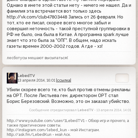
Однако в инете этой статьи нету - ничего не нашел. Да и
фамилия эта встречается вот только здесь
http://vk.com/club47803448 Запись от 26 февраля. Но
тот, кто ее писал, скорее всего многое забыл и
совершил неточность - такой преступной группировки в
РФ не было, она была в Китае. А программа spark лучше
знает что это была за "ОПГ". В общем, надо искать
газеты времен 2000-2002 годов. А где - хз!
лесботусы мешают высыпаться(
LebedTV
13 апреля 2014, 16:01
[ссылка]
Убили скорее всего те, кто был против отмены рекламы
на ОРТ. После Листьева ген. директором ОРТ стал
Борис Березовский. Возможно, это он заказал убийство.
Сообщение отредактировал
LebedTV
- 13 апреля 2014, 14:01
http://www.youtube.com/user/1LebedTV1 - Обзор игр и прочего, а
также практические советы.
http://instagram.com/lebed_kun - мой Инстаграм.
http://ask.fm/LebedKun - мой Аск.