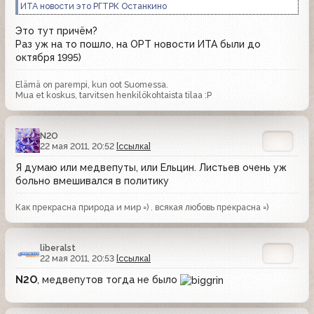
ИТА новости это РГТРК Останкино
Это тут причём?
Раз уж на то пошло, на ОРТ новости ИТА были до
октября 1995)
Elämä on parempi, kun oot Suomessa.
Mua et koskus, tarvitsen henkilökohtaista tilaa :P
N2O
22 мая 2011, 20:52
[ссылка]
Я думаю или медвепуты, или Ельцин. Листьев очень уж
больно вмешивался в политику
Как прекрасна природа и мир =) . всякая любовь прекрасна =)
liberalst
22 мая 2011, 20:53
[ссылка]
N2O
, медвепутов тогда не было