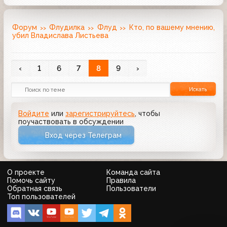
Форум
Флудилка
Флуд
Кто, по вашему мнению,
убил Владислава Листьева
‹
1
6
7
8
9
›
Искать
Войдите
или
зарегистрируйтесь
, чтобы
поучаствовать в обсуждении
Вход через Телеграм
О проекте
Команда сайта
Помочь сайту
Правила
Обратная связь
Пользователи
Топ пользователей