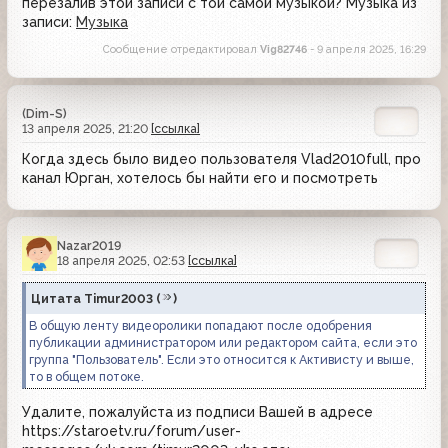
перезалив этой записи с той самой музыкой? Музыка из
записи:
Музыка
Сообщение отредактировал
Vig82746
- 9 апреля 2025, 16:29
(Dim-S)
13 апреля 2025, 21:20
[ссылка]
Когда здесь было видео пользователя Vlad2010full, про
канал Юрган, хотелось бы найти его и посмотреть
Nazar2019
18 апреля 2025, 02:53
[ссылка]
Цитата
Timur2003
(
)
В общую ленту видеоролики попадают после одобрения
публикации администратором или редактором сайта, если это
группа "Пользователь". Если это относится к Активисту и выше,
то в общем потоке.
Удалите, пожалуйста из подписи Вашей в адресе
https://staroetv.ru/forum/user-