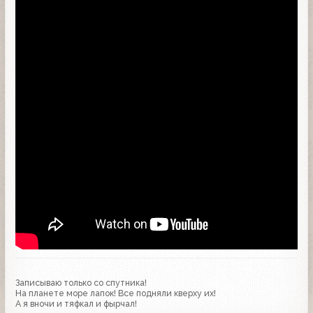
Записываю только со спутника!
На планете море лапок! Все подняли кверху их!
А я вночи и тяфкал и фырчал!