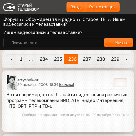
Вход
Регистрация
Форум
Обсуждаем тв и радио
Старое ТВ
Ищем
видеозаписи и телезаставки?
Ищем видеозаписи и телезаставки?
Искать
‹
1
...
234
235
236
237
238
239
›
artyshok-96
29 декабря 2008, 18:34
[ссылка]
Вот я например, хотел бы найти видеозаписи различных
программ телекомпаний ВИD, АТВ, Видео Интернешнл,
НТВ, ОРТ, РТР и ТВ-6
Сообщение отредактировал
artyshok-96
- 29 декабря 2008, 16:34