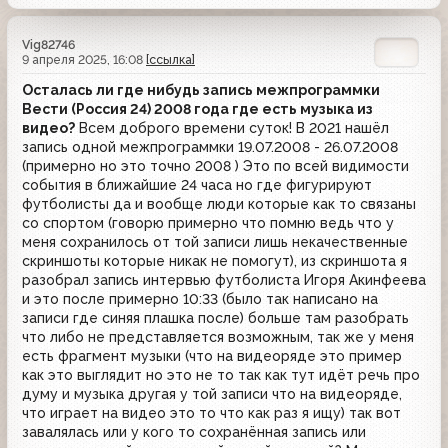
Vig82746
9 апреля 2025, 16:08
[ссылка]
Осталась ли где нибудь запись межпрограммки
Вести (Россия 24) 2008 года где есть музыка из
видео?
Всем доброго времени суток! В 2021 нашёл
запись одной межпрограммки 19.07.2008 - 26.07.2008
(примерно но это точно 2008 ) Это по всей видимости
события в ближайшие 24 часа но где фигурируют
футболисты да и вообще люди которые как то связаны
со спортом (говорю примерно что помню ведь что у
меня сохранилось от той записи лишь некачественные
скриншоты которые никак не помогут), из скриншота я
разобрал запись интервью футболиста Игоря Акинфеева
и это после примерно 10:33 (было так написано на
записи где синяя плашка после) больше там разобрать
что либо не представляется возможным, так же у меня
есть фрагмент музыки (что на видеоряде это пример
как это выглядит но это не то так как тут идёт речь про
думу и музыка другая у той записи что на видеоряде,
что играет на видео это то что как раз я ищу) так вот
завалялась или у кого то сохранённая запись или