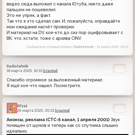
видео сюда выложил с канала Ютуба, никто даже
пальцем не пошевелил.
Это не упрек, а факт.
Так что я это сделал сам. И, пожалуйста, оправдайте
мои ожидания насчёт проверки.
И материал на DV кое-кто до сих пор оцифровывает с
ВК, что, кстати, тоже с архива CINV.
Сообщение отредактировал
Radiotehnik
- 14 марта 2025, 22:15
Radiotehnik
18 марта 2025, 16:31
[ссылка]
Спасибо огромное за выложенный материал.
Я ещё кое-что нашел. Посмотрите.
RFsat
25 марта 2025, 20:13
[ссылка]
Анонсы, реклама (СТС-6 канал, 1 апреля 2001)
Звук
почищен от шумов и теперь как со спутника слышно
идеально.