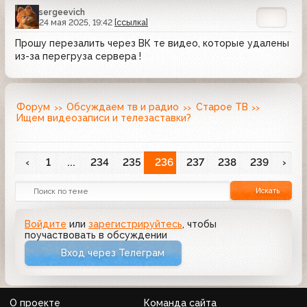
sergeevich
24 мая 2025, 19:42
[ссылка]
Прошу перезалить через ВК те видео, которые удалены
из-за перегруза сервера !
Форум
Обсуждаем тв и радио
Старое ТВ
Ищем видеозаписи и телезаставки?
‹
1
...
234
235
236
237
238
239
›
Искать
Войдите
или
зарегистрируйтесь
, чтобы
поучаствовать в обсуждении
Вход через Телеграм
О проекте
Команда сайта