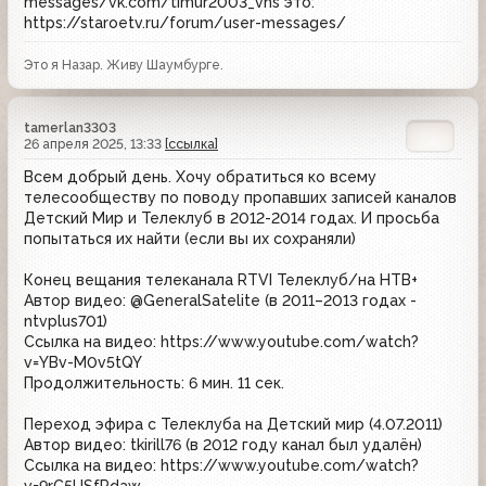
messages/vk.com/timur2003_vhs это:
https://staroetv.ru/forum/user-messages/
Это я Назар. Живу Шаумбурге.
tamerlan3303
26 апреля 2025, 13:33
[ссылка]
Всем добрый день. Хочу обратиться ко всему
телесообществу по поводу пропавших записей каналов
Детский Мир и Телеклуб в 2012-2014 годах. И просьба
попытаться их найти (если вы их сохраняли)
Конец вещания телеканала RTVI Телеклуб/на НТВ+
Автор видео: @GeneralSatelite (в 2011–2013 годах -
ntvplus701)
Ссылка на видео: https://www.youtube.com/watch?
v=YBv-M0v5tQY
Продолжительность: 6 мин. 11 сек.
Переход эфира с Телеклуба на Детский мир (4.07.2011)
Автор видео: tkirill76 (в 2012 году канал был удалён)
Ссылка на видео: https://www.youtube.com/watch?
v=9rC5USfPdaw