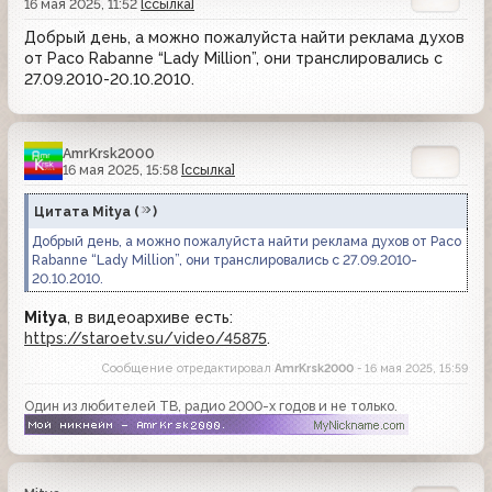
16 мая 2025, 11:52
[ссылка]
Добрый день, а можно пожалуйста найти реклама духов
от Paco Rabanne “Lady Million”, они транслировались с
27.09.2010-20.10.2010.
AmrKrsk2000
16 мая 2025, 15:58
[ссылка]
Цитата
Mitya
(
)
Добрый день, а можно пожалуйста найти реклама духов от Paco
Rabanne “Lady Million”, они транслировались с 27.09.2010-
20.10.2010.
Mitya
, в видеоархиве есть:
https://staroetv.su/video/45875
.
Сообщение отредактировал
AmrKrsk2000
- 16 мая 2025, 15:59
Один из любителей ТВ, радио 2000-х годов и не только.