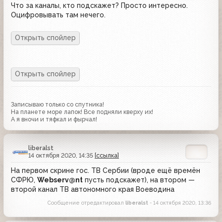
Что за каналы, кто подскажет? Просто интересно.
Оцифровывать там нечего.
Записываю только со спутника!
На планете море лапок! Все подняли кверху их!
А я вночи и тяфкал и фырчал!
liberalst
14 октября 2020, 14:35
[ссылка]
На первом скрине гос. ТВ Сербии (вроде ещё времён
СФРЮ,
Webserv@nt
пусть подскажет), на втором —
второй канал ТВ автономного края Воеводина
Сообщение отредактировал
liberalst
- 14 октября 2020, 13:36