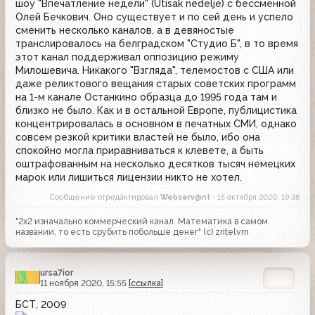
шоу "Впечатление недели" (Utisak nedelje) с бессменной
Олей Бечкович. Оно существует и по сей день и успело
сменить несколько каналов, а в девяностые
транслировалось на белградском "Студио Б", в то время
этот канал поддерживал оппозицию режиму
Милошевича. Никакого "Взгляда", телемостов с США или
даже реликтового вещания старых советских программ
на 1-м канале Останкино образца до 1995 года там и
близко не было. Как и в остальной Европе, публицистика
концентрировалась в основном в печатных СМИ, однако
совсем резкой критики властей не было, ибо она
спокойно могла приравниваться к клевете, а быть
оштрафованным на несколько десятков тысяч немецких
марок или лишиться лицензии никто не хотел.
Сообщение отредактировал
Webserv@nt
- 15 октября 2020, 19:38
"2x2 изначально коммерческий канал. Математика в самом
названии, то есть срубить побольше денег" (с) zritelvrn
ursa7ior
11 ноября 2020, 15:55
[ссылка]
БСТ, 2009