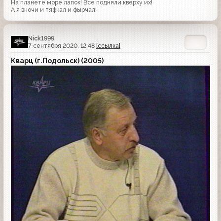
На планете море лапок! Все подняли кверху их!
А я вночи и тяфкал и фырчал!
Nick1999
7 сентября 2020, 12:48
[ссылка]
Кварц (г.Подольск) (2005)