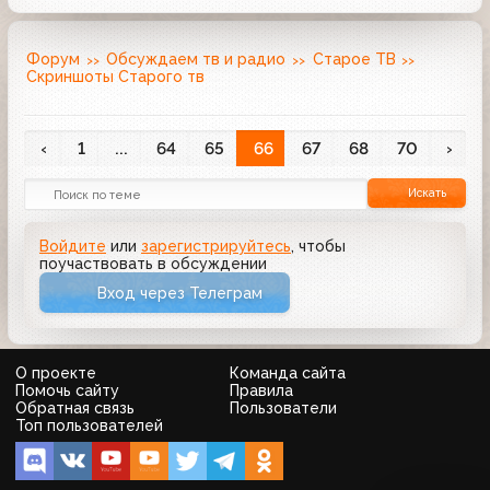
Форум
Обсуждаем тв и радио
Старое ТВ
Скриншоты Старого тв
‹
1
...
64
65
66
67
68
70
›
Искать
Войдите
или
зарегистрируйтесь
, чтобы
поучаствовать в обсуждении
Вход через Телеграм
О проекте
Команда сайта
Помочь сайту
Правила
Обратная связь
Пользователи
Топ пользователей