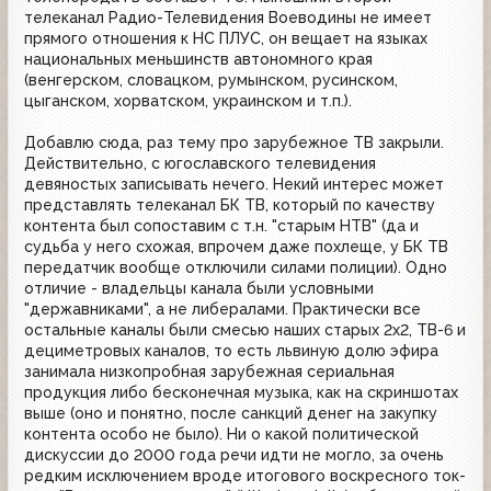
телеканал Радио-Телевидения Воеводины не имеет
прямого отношения к НС ПЛУС, он вещает на языках
национальных меньшинств автономного края
(венгерском, словацком, румынском, русинском,
цыганском, хорватском, украинском и т.п.).
Добавлю сюда, раз тему про зарубежное ТВ закрыли.
Действительно, с югославского телевидения
девяностых записывать нечего. Некий интерес может
представлять телеканал БК ТВ, который по качеству
контента был сопоставим с т.н. "старым НТВ" (да и
судьба у него схожая, впрочем даже похлеще, у БК ТВ
передатчик вообще отключили силами полиции). Одно
отличие - владельцы канала были условными
"державниками", а не либералами. Практически все
остальные каналы были смесью наших старых 2х2, ТВ-6 и
дециметровых каналов, то есть львиную долю эфира
занимала низкопробная зарубежная сериальная
продукция либо бесконечная музыка, как на скриншотах
выше (оно и понятно, после санкций денег на закупку
контента особо не было). Ни о какой политической
дискуссии до 2000 года речи идти не могло, за очень
редким исключением вроде итогового воскресного ток-