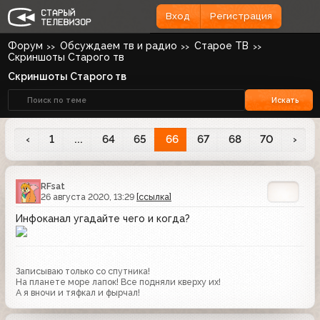
Вход
Регистрация
Форум
Обсуждаем тв и радио
Старое ТВ
Скриншоты Старого тв
Скриншоты Старого тв
Искать
‹
1
...
64
65
66
67
68
70
›
RFsat
26 августа 2020, 13:29
[ссылка]
Инфоканал угадайте чего и когда?
Записываю только со спутника!
На планете море лапок! Все подняли кверху их!
А я вночи и тяфкал и фырчал!