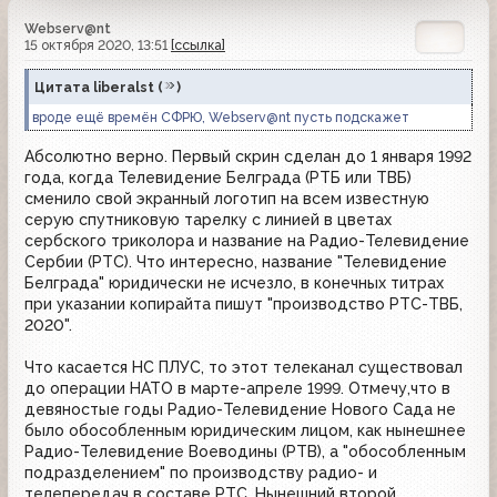
Webserv@nt
15 октября 2020, 13:51
[ссылка]
Цитата
liberalst
(
)
вроде ещё времён СФРЮ, Webserv@nt пусть подскажет
Абсолютно верно. Первый скрин сделан до 1 января 1992
года, когда Телевидение Белграда (РТБ или ТВБ)
сменило свой экранный логотип на всем известную
серую спутниковую тарелку с линией в цветах
сербского триколора и название на Радио-Телевидение
Сербии (РТС). Что интересно, название "Телевидение
Белграда" юридически не исчезло, в конечных титрах
при указании копирайта пишут "производство РТС-ТВБ,
2020".
Что касается НС ПЛУС, то этот телеканал существовал
до операции НАТО в марте-апреле 1999. Отмечу,что в
девяностые годы Радио-Телевидение Нового Сада не
было обособленным юридическим лицом, как нынешнее
Радио-Телевидение Воеводины (РТВ), а "обособленным
подразделением" по производству радио- и
телепередач в составе РТС. Нынешний второй