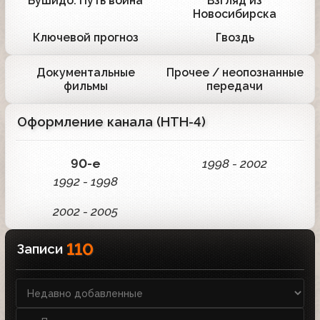
Бушидо. Путь воина
Взгляд из
1
1
Новосибирска
Ключевой прогноз
Гвоздь
1
1
Документальные
Прочее / неопознанные
1
2
фильмы
передачи
Оформление канала (НТН-4)
90-е
1998 - 2002
1992 - 1998
2002 - 2005
110
Записи