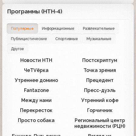
Программы (НТН-4)
Популярные
Информационные
Развлекательные
Публицистические
Спортивные
Музыкальные
Другое
Новости НТН
Постскриптум
15
3
ЧеTVёрка
Точка зрения
6
2
Утреннее домино
Прецедент
5
4
Fantazone
Пресс-дуэль
5
3
Между нами
Утренний кофе
1
2
Перекресток
Горчичник
1
1
Просто собака
Региональный центр
1
1
недвижимости (РЦН)