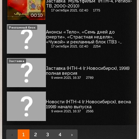
Заставка "Мультфильм" (НТН-4, Регион-
ТВ, 2000-2010)
17 октября 2021, 02:40
1775
00:10
Рекламный блок
Анонсы «Тело», «Семь дней до
смерти», «Страстная неделя»,
«Чужой» и рекламный блок (ТВ3 -
НТН-4, 02.02.2005) Maggi, Ritter Sport,
17 октября 2021, 02:40
2254
Binatone, 8181, Efes, Danissimo
Заставка
Заставка (НТН-4 (г.Новосибирск), 1998)
полная версия
9 июня 2021, 16:37
2789
Новости (НТН-4 (г.Новосибирск), весна
1998) начало выпуска
9 июня 2021, 16:37
2566
‹
1
2
3
4
›