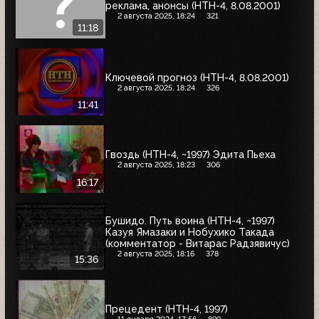
реклама, анонсы (НТН-4, 8.08.2001)
2 августа 2025, 18:24
321
11:18
Ключевой прогноз (НТН-4, 8.08.2001)
2 августа 2025, 18:24
326
11:41
Гвоздь (НТН-4, ~1997) Эдита Пьеха
2 августа 2025, 18:23
306
16:17
Бушидо. Путь воина (НТН-4, ~1997)
Казуя Ямазаки и Нобухико Такада
(комментатор - Витарас Радзявичус)
2 августа 2025, 18:16
378
15:36
Прецедент (НТН-4, 1997)