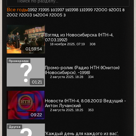
Все годы
1992
1995
1997
1998
1999
2000
2001
7
10
19
13
7
9
8
2002
2003
2004
2005
7
14
7
3
Взгляд из Новосибирска (НТН-4,
07.03.1992)
18 ноября 2025, 07:19
308
01:59:54
Проморолик
Промо-ролик (Радио НТН (Юнитон)
(Новосибирск), ~1998)
2 августа 2025, 18:28
334
01:21
Новости (НТН-4, 8.08.2001) Ведущий -
Антон Лучанский
2 августа 2025, 18:25
353
09:22
Другое
'Каждый день для каждого из вас',