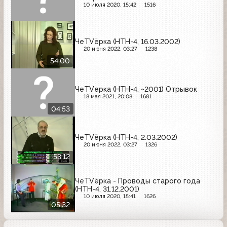
10 июля 2020, 15:42
1516
ЧеTVёрка (НТН-4, 16.03.2002)
20 июня 2022, 03:27
1238
54:00
ЧеTVерка (НТН-4, ~2001) Отрывок
18 мая 2021, 20:08
1681
04:53
ЧеTVёрка (НТН-4, 2.03.2002)
20 июня 2022, 03:27
1326
53:12
ЧеTVёрка - Проводы старого года
(НТН-4, 31.12.2001)
10 июля 2020, 15:41
1626
05:32