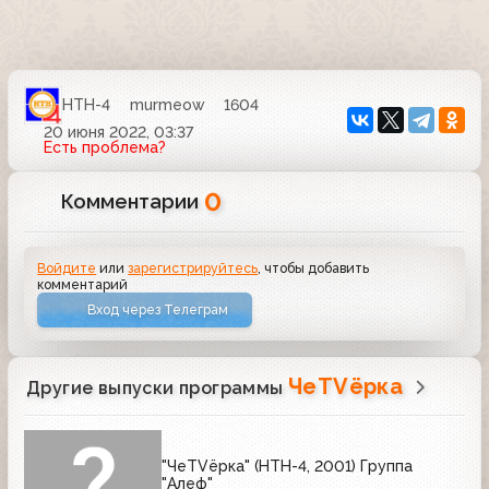
НТН-4
murmeow
1604
20 июня 2022, 03:37
Есть проблема?
0
Комментарии
Войдите
или
зарегистрируйтесь
, чтобы добавить
комментарий
Вход через Телеграм
ЧеTVёрка
Другие выпуски программы
"ЧеTVёрка" (НТН-4, 2001) Группа
"Алеф"