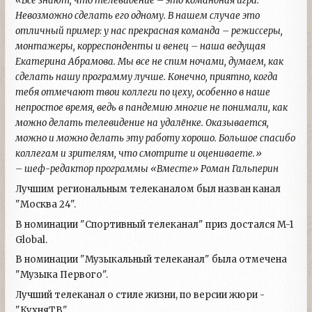
«Все знают, что телевидение – это командная игра.
Невозможно сделать его одному. В нашем случае это
отличный пример: у нас прекрасная команда – режиссеры,
монтажеры, корреспонденты и венец – наша ведущая
Екатерина Абрамова. Мы все не спим ночами, думаем, как
сделать нашу программу лучше. Конечно, приятно, когда
тебя отмечают твои коллеги по цеху, особенно в наше
непростое время, ведь в пандемию многие не понимали, как
можно делать телевидение на удалёнке. Оказывается,
можно и можно делать эту работу хорошо. Большое спасибо
коллегам и зрителям, что смотрите и оцениваете.»
– шеф-редактор программы «Вместе» Роман Гальперин
Лучшим региональным телеканалом был назван канал
"Москва 24".
В номинации "Спортивный телеканал" приз достался M-1
Global.
В номинации "Музыкальный телеканал" была отмечена
"Музыка Первого".
Лучший телеканал о стиле жизни, по версии жюри -
"КухняТВ".