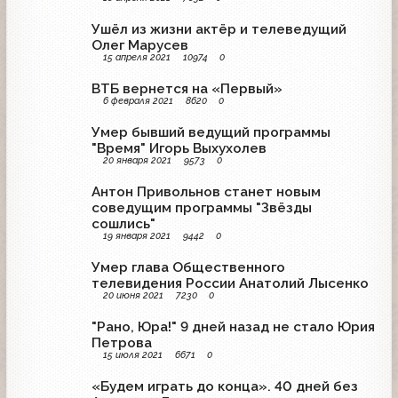
Ушёл из жизни актёр и телеведущий
Олег Марусев
15 апреля 2021
10974
0
ВТБ вернется на «Первый»
6 февраля 2021
8620
0
Умер бывший ведущий программы
"Время" Игорь Выхухолев
20 января 2021
9573
0
Антон Привольнов станет новым
соведущим программы "Звёзды
сошлись"
19 января 2021
9442
0
Умер глава Общественного
телевидения России Анатолий Лысенко
20 июня 2021
7230
0
"Рано, Юра!" 9 дней назад не стало Юрия
Петрова
15 июля 2021
6671
0
«Будем играть до конца». 40 дней без