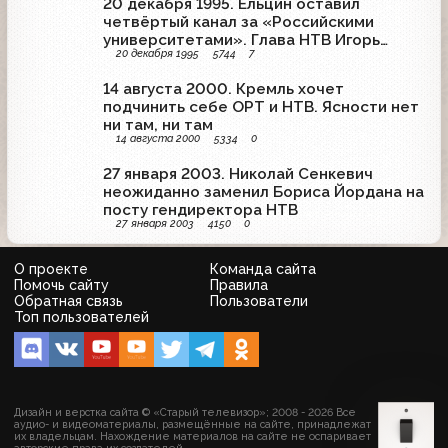
20 декабря 1995. Ельцин оставил
четвёртый канал за «Российскими
университетами». Глава НТВ Игорь
20 декабря 1995
5744
7
Малашенко с решением не согласен
14 августа 2000. Кремль хочет
подчинить себе ОРТ и НТВ. Ясности нет
ни там, ни там
14 августа 2000
5334
0
27 января 2003. Николай Сенкевич
неожиданно заменил Бориса Йордана на
посту гендиректора НТВ
27 января 2003
4150
0
О проекте
Команда сайта
Помочь сайту
Правила
Обратная связь
Пользователи
Топ пользователей
Дизайн и верстка сайта © «Старый телевизор»; 2008 - 2026 Все
аудио- и видеоматериалы, размещённые на сайте, принадлежат
их владельцам. Нахождение материалов на сайте не оспаривает