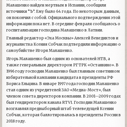
Малашенко найден мертвым в Испании, сообщили
источники “Ъ”. Ему было 64 года. По некоторым данным,
он покончил с собой. Официального подтверждения этой
информации пока нет. В середине февраля сообщалось о
госпитализации господина Малашенко в Латвии.
Главный редактор «Эха Москвы» Алексей Венедиктов и
журналистка Ксения Собчак подтвердили информацию о
самоубийстве Игоря Малашенко.
Игорь Малашенко был одним из основателей НТВ, а
также генеральным директором РГТРК «Останкино». В
1996 году господин Малашенко был главным советником
избирательной кампании кандидата в президенты РФ
Бориса Ельцина. В январе 1997 года господин Малашенко
стал одним из учредителей ЗАО «Медиа-Мост», был
членом совета директоров компании. В 2001—2009 годах
был гендиректором канала RTVI. Господин Малашенко
возглавлял предвыборный штаб телеведущей Ксении
Собчак, которая баллотировалась в президенты России в
2018 году.