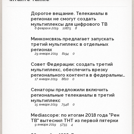
Дорогое вещание. Телеканалы в
регионах не смогут создать
мультиплексы для цифрового ТВ
6 февраля 2019
10875
8
Минкомсвязь предлагает запускать
третий мультиплекс в отдельных
регионах
29 января 2019
8194
0
Совет Федерации: создать третий
мультиплекс, обеспечить врезку
регионального контента в федеральный
17 января 2019
8610
0
канал
Сенаторы предложили включить
региональные телеканалы в третий
мультиплекс
15 января 2019
7546
0
Mediascope: по итогам 2018 года "Рен
ТВ" вытеснил ТНТ из первой пятерки
9 января 2019
5755
4