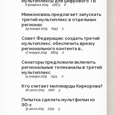
мультиплексы для цифрового ТВ
6 февраля 2019
10873
8
Минкомсвязь предлагает запускать
третий мультиплекс в отдельных
регионах
29 января 2019
8193
0
Совет Федерации: создать третий
мультиплекс, обеспечить врезку
регионального контента в
17 января 2019
8609
0
федеральный канал
Сенаторы предложили включить
региональные телеканалы в третий
мультиплекс
15 января 2019
7544
0
Кто считает миллиарды Киркорова?
28 июля 2015
2160
5
Попытка сделать мультфильм из
90-х
31 июля 2015
2305
5