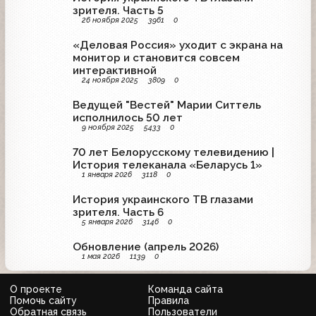
зрителя. Часть 5
26 ноября 2025
3961
0
«Деловая Россия» уходит с экрана на
монитор и становится совсем
интерактивной
24 ноября 2025
3809
0
Ведущей "Вестей" Марии Ситтель
исполнилось 50 лет
9 ноября 2025
5433
0
70 лет Белорусскому телевидению |
История телеканала «Беларусь 1»
1 января 2026
3118
0
История украинского ТВ глазами
зрителя. Часть 6
5 января 2026
3146
0
Обновление (апрель 2026)
1 мая 2026
1139
0
О проекте
Команда сайта
Помочь сайту
Правила
Обратная связь
Пользователи