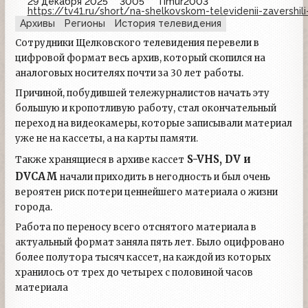
29 декабря 2025
3005
Timur2003
https://tv41.ru/short/na-shelkovskom-televidenii-zavershil
Архивы
Регионы
История телевидения
Сотрудники Щелковского телевидения перевели в
цифровой формат весь архив, который скопился на
аналоговых носителях почти за 30 лет работы.
Причиной, побудившей тележурналистов начать эту
большую и кропотливую работу, стал окончательный
переход на видеокамеры, которые записывали материал
уже не на кассеты, а на карты памяти.
S-VHS, DV и
Также хранящиеся в архиве кассет
DVCAM
начали приходить в негодность и был очень
вероятен риск потери ценнейшего материала о жизни
города.
Работа по переносу всего отснятого материала в
актуальный формат заняла пять лет. Было оцифровано
более полутора тысяч кассет, на каждой из которых
хранилось от трех до четырех с половиной часов
материала