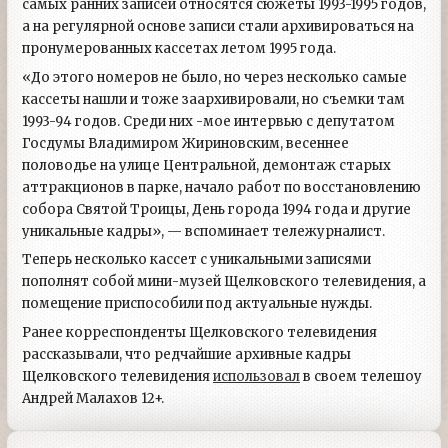
самых ранних записей относятся сюжеты 1993-1995 годов,
а на регулярной основе записи стали архивироваться на
пронумерованных кассетах летом 1995 года.
«До этого номеров не было, но через несколько самые
кассеты нашли и тоже заархивировали, но съемки там
1993-94 годов. Среди них -мое интервью с депутатом
Госдумы Владимиром Жириновским, весеннее
половодье на улице Центральной, демонтаж старых
аттракционов в парке, начало работ по восстановлению
собора Святой Троицы, День города 1994 года и другие
уникальные кадры», — вспоминает тележурналист.
Теперь несколько кассет с уникальными записями
пополнят собой мини-музей Щелковского телевидения, а
помещение приспособили под актуальные нужды.
Ранее корреспонденты Щелковского телевидения
рассказывали, что редчайшие архивные кадры
Щелковского телевидения
использовал
в своем телешоу
Андрей Малахов 12+.