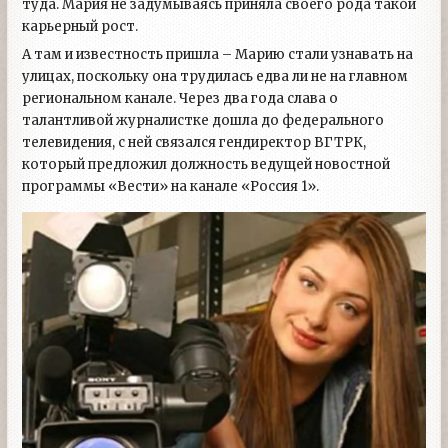
туда. Мария не задумываясь приняла своего рода такой
карьерный рост.
А там и известность пришла – Марию стали узнавать на
улицах, поскольку она трудилась едва ли не на главном
региональном канале. Через два года слава о
талантливой журналистке дошла до федерального
телевидения, с ней связался гендиректор ВГТРК,
который предложил должность ведущей новостной
программы «Вести» на канале «Россия 1».