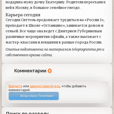
подарила мужу дочку Екатерину. Родители переехали к
ней в Москву, в большое семейное гнездо.
Карьера сегодня
Сегодня Ситтель продолжает трудиться на «России 1»,
преподает в Школе «Останкино», занимается домом и
семьей. Все чаще она ведет с Дмитрием Губерниевым
различные мероприятия офлайн, а также выезжает с
мастер-классами и лекциями в разные города России.
Статья подготовлена по материалам teleprogramma.pro и
собственного архива сайта.
0
Комментарии
Войдите
или
зарегистрируйтесь
, чтобы добавить
комментарий
Вход через Телеграм
Поиск по разделу