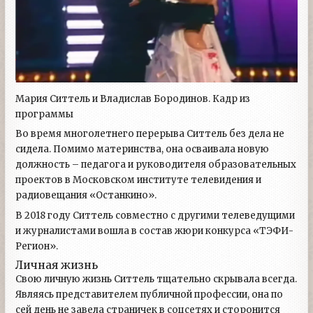
Мария Ситтель и Владислав Бородинов. Кадр из
программы
Во время многолетнего перерыва Ситтель без дела не
сидела. Помимо материнства, она осваивала новую
должность – педагога и руководителя образовательных
проектов в Московском институте телевидения и
радиовещания «Останкино».
В 2018 году Ситтель совместно с другими телеведущими
и журналистами вошла в состав жюри конкурса «ТЭФИ-
Регион».
Личная жизнь
Свою личную жизнь Ситтель тщательно скрывала всегда.
Являясь представителем публичной профессии, она по
сей день не завела страничек в соцсетях и сторонится