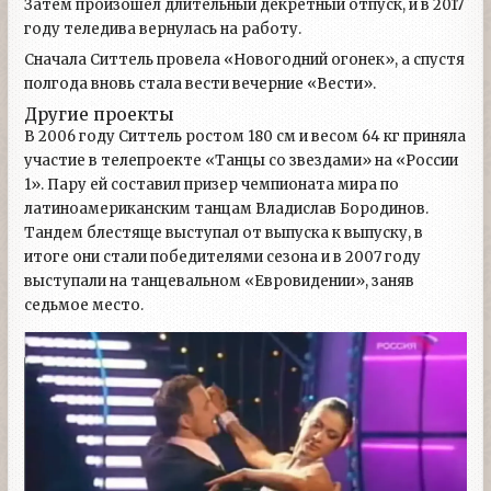
Затем произошел длительный декретный отпуск, и в 2017
году теледива вернулась на работу.
Сначала Ситтель провела «Новогодний огонек», а спустя
полгода вновь стала вести вечерние «Вести».
Другие проекты
В 2006 году Ситтель ростом 180 см и весом 64 кг приняла
участие в телепроекте «Танцы со звездами» на «России
1». Пару ей составил призер чемпионата мира по
латиноамериканским танцам Владислав Бородинов.
Тандем блестяще выступал от выпуска к выпуску, в
итоге они стали победителями сезона и в 2007 году
выступали на танцевальном «Евровидении», заняв
седьмое место.