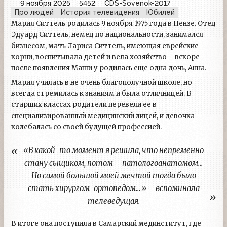
9 ноября 2025
5452
CDS-Sovenok-2017
Про людей
История телевидения
Юбилей
Мария Ситтель родилась 9 ноября 1975 года в Пензе. Отец
Эдуард Ситтель, немец по национальности, занимался
бизнесом, мать Лариса Ситтель, имеющая еврейские
корни, воспитывала детей и вела хозяйство – вскоре
после появления Маши у родилась еще одна дочь, Анна.
Мария училась в не очень благополучной школе, но
всегда стремилась к знаниям и была отличницей. В
старших классах родители перевели ее в
специализированный медицинский лицей, и девочка
колебалась со своей будущей профессией.
«В какой-то момент я решила, что непременно
стану сыщиком, потом – патологоанатомом...
Но самой большой моей мечтой тогда было
стать хирургом-ортопедом...» – вспоминала
телеведущая.
В итоге она поступила в Самарский мединститут, где