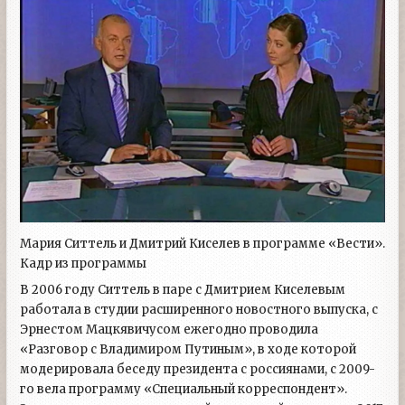
Мария Ситтель и Дмитрий Киселев в программе «Вести».
Кадр из программы
В 2006 году Ситтель в паре с Дмитрием Киселевым
работала в студии расширенного новостного выпуска, с
Эрнестом Мацкявичусом ежегодно проводила
«Разговор с Владимиром Путиным», в ходе которой
модерировала беседу президента с россиянами, с 2009-
го вела программу «Специальный корреспондент».