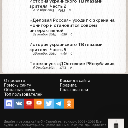
История украинского ТВ глазами
зрителя. Часть 2
4 ноября 2025
2933
0
«Деловая Россия» уходит с экрана на
монитор и становится совсем
интерактивной
24 ноября 2025
3828
0
История украинского ТВ глазами
зрителя. Часть 5
26 ноября 2025
3980
0
Перезапуск «ДОстояние РЕспублики»
6 декабря 2025
3772
0
О проекте
Команда сайта
Помочь сайту
Правила
Обратная связь
Пользователи
Топ пользователей
Дизайн и верстка сайта © «Старый телевизор»; 2008 - 2026 Все
аудио- и видеоматериалы, размещённые на сайте, принадлежат