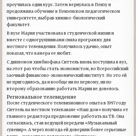
проучилась один курс. Затем вернулась в Пензу и
продолжила обучение в Пензенском педагогическом
университете, выбрав химико-биологический
факультет.
В вузе Мария участвовала в студенческой жизни и
вместе с одногруппниками сняла программу для
местного телевидения. Получилось удачно, опыт
показал, что камера ее любит.
С дипломом химбиофака Ситтель вновь поступила в вуз,
на этот раз чтобы стать экономистом, во Всероссийский
заочный финансово-экономический институт. Но это ей
не пригодилось, да и вообще ни по первому, ни по
второму образованию работать Марии не довелось.
Региональное телевидение
После студенческого телевизионного опыта в 1997 году
Ситтель на местном телеканале «Наш дом» получила от
главного редактора предложение работать на ТВ. Она
согласилась, став ведущей передачи «Музыкальный
сувенир». А через полгода ей доверили более серьезные