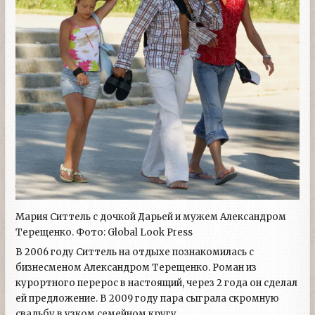
Мария Ситтель с дочкой Дарьей и мужем Александром
Терещенко. Фото: Global Look Press
В 2006 году Ситтель на отдыхе познакомилась с
бизнесменом Александром Терещенко. Роман из
курортного перерос в настоящий, через 2 года он сделал
ей предложение. В 2009 году пара сыграла скромную
свадьбу в узком семейном кругу.