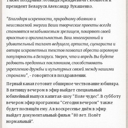
Также поздравил Леонида Аркадьевича с юбилеем и
президент Беларуси Александр Лукашенко.
"Благодаря искренности, природному обаянию и
неиссякаемой энергии Ваши творческие проекты всегда
становятся незабываемым зрелищем, покоряют своей
яркостью и оригинальностью. Ваш многогранный и
удивительный талант ведущего, артиста, сценариста и
автора искрометных текстов позволил обрести огромную
популярность в Беларуси. Уверен, что и впредь Вы будете
радовать преданных поклонников, способствовать
укреплению дружбы и культурных связей между нашими
странами"
, - говорится в поздравлении.
Первый канал готовит обширное чествование юбиляра.
В пятницу вечером в эфир выйдет специальный
юбилейный выпуск капитал-шоу "Поле чудес". В субботу
вечером эфир программы "Сегодня вечером" также
будет посвящён ему. А в воскресенье днём в эфир
выйдет документальный фильм "80 лет. Полёт
нормальный".