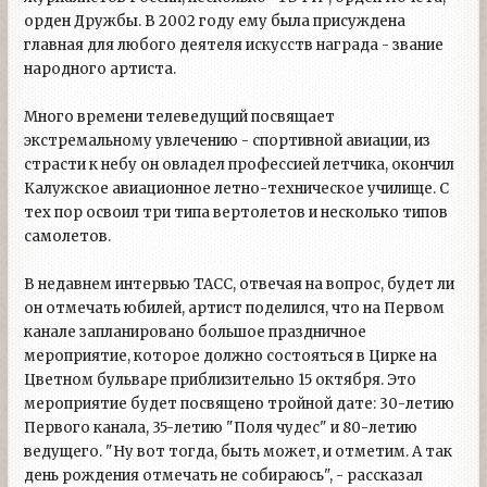
орден Дружбы. В 2002 году ему была присуждена
главная для любого деятеля искусств награда - звание
народного артиста.
Много времени телеведущий посвящает
экстремальному увлечению - спортивной авиации, из
страсти к небу он овладел профессией летчика, окончил
Калужское авиационное летно-техническое училище. С
тех пор освоил три типа вертолетов и несколько типов
самолетов.
В недавнем интервью ТАСС, отвечая на вопрос, будет ли
он отмечать юбилей, артист поделился, что на Первом
канале запланировано большое праздничное
мероприятие, которое должно состояться в Цирке на
Цветном бульваре приблизительно 15 октября. Это
мероприятие будет посвящено тройной дате: 30-летию
Первого канала, 35-летию "Поля чудес" и 80-летию
ведущего. "Ну вот тогда, быть может, и отметим. А так
день рождения отмечать не собираюсь", - рассказал