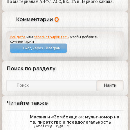
По материалам АИФ, ТАСС, БЕЛТА и Первого канала.
0
Комментарии
Войдите
или
зарегистрируйтесь
, чтобы добавить
комментарий
Вход через Телеграм
Поиск по разделу
Найти
Читайте также
Масяня и «Зомбоящик»: мульт-юмор на
тв, пиратство и псевдолегальность
4 июля 2025
2496
0