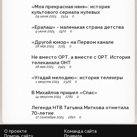
«Моя прекрасная няня»: история
культового сериала нулевых
29 июня 2025
2524
0
«Ералаш» - маленькая страна детства
9 июня 2025
1970
0
«Другой юмор» на Первом канале
28 мая 2025
2105
0
Не вместо ОРТ, а вместе с ОРТ. История
телеканала ОНТ
18 мая 2025
2925
0
«Угадай мелодию»: история телеигры
1 августа 2025
2326
0
В Михайлов пришел «Спас»
14 августа 2025
2780
0
Легенда НТВ Татьяна Миткова отметила
70-летие
17 сентября 2025
2610
0
О проекте
Команда сайта
Помочь сайту
Правила