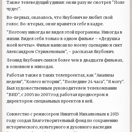
Также телеведущий удивил: он ни разу не смотрел "Поле
чудес".
Во-первых, оказалось, что Якубович не любит свой
голос. Во-вторых, он не нравится себе в кадре.
"Поэтому никогда не видел этой программы. Никогда в
жизни. Видел себя только в одном фильме – «Дедушка
моей мечты». Фильм написан по моему сценарию и снят
Александром Стриженовым", – рассказал Якубович.
Леонид Якубович снялся более чем в двадцати фильмах,
в основном в эпизодах.
Работал также в таких телепроектах, как "Анализы
недели", "Колесо истории", "Последние 24 часа", "Я могу".
Был художественным руководителем телекомпании
"ВИD", с 2005 по 2007 год работал продюсером и
директором специальных проектов в ней.
Совместно с режиссером Никитой Михалковым в 2015
году создал Благотворительный фонд по сохранению
исторического, культурного и духовного наследия