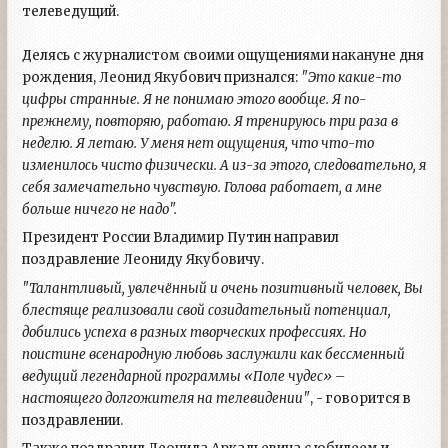
телеведущий.
Делясь с журналистом своими ощущениями накануне дня
рождения, Леонид Якубович признался:
"Это какие-то
цифры странные. Я не понимаю этого вообще. Я по-
прежнему, повторяю, работаю. Я тренируюсь три раза в
неделю. Я летаю. У меня нет ощущения, что что-то
изменилось чисто физически. А из-за этого, следовательно, я
себя замечательно чувствую. Голова работает, а мне
больше ничего не надо".
Президент России Владимир Путин направил
поздравление Леониду Якубовичу.
"Талантливый, увлечённый и очень позитивный человек, Вы
блестяще реализовали свой созидательный потенциал,
добились успеха в разных творческих профессиях. Но
поистине всенародную любовь заслужили как бессменный
ведущий легендарной программы «Поле чудес» –
настоящего долгожителя на телевидении"
, - говорится в
поздравлении.