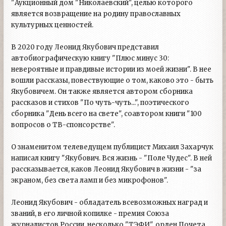
"Аукционный дом "Николаевский", целью которого
является возвращение на родину православных
культурных ценностей.
В 2020 году Леонид Якубович представил
автобиографическую книгу "Плюс минус 30:
невероятные и правдивые истории из моей жизни". В нее
вошли рассказы, повествующие о том, каково это - быть
Якубовичем. Он также является автором сборника
рассказов и стихов "По чуть-чуть...", поэтического
сборника "День всего на свете", соавтором книги "100
вопросов о ТВ-спонсорстве".
О знаменитом телеведущем публицист Михаил Захарчук
написал книгу "Якубович. Вся жизнь - "Поле Чудес". В ней
рассказывается, каков Леонид Якубович в жизни - "за
экраном, без света ламп и без микрофонов".
Леонид Якубович - обладатель всевозможных наград и
званий, в его личной копилке - премия Союза
журналистов России, несколько "ТЭФИ", орден Почета,