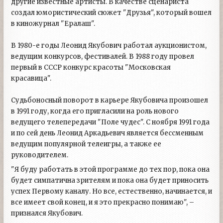
другие известные артисты. В качестве сценариста
создал юмористический сюжет "Друзья", который вошел
в киножурнал "Ералаш".
В 1980-е годы Леонид Якубович работал аукционистом,
ведущим конкурсов, фестивалей. В 1988 году провел
первый в СССР конкурс красоты "Московская
красавица".
Судьбоносный поворот в карьере Якубовича произошел
в 1991 году, когда его пригласили на роль нового
ведущего телепередачи "Поле чудес". С ноября 1991 года
и по сей день Леонид Аркадьевич является бессменным
ведущим популярной телеигры, а также ее
руководителем.
"Я буду работать в этой программе до тех пор, пока она
будет симпатична зрителям и пока она будет приносить
успех Первому каналу. Но все, естественно, начинается, и
все имеет свой конец, и я это прекрасно понимаю", –
признался Якубович.