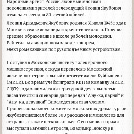
Народный артист России, любимый многими
поколениями зрителей телеведущий Леонид Якубович
отмечает сегодня 80-летний юбилей.
Леонид Аркадьевич Якубович родился 31 июля 1945 года в
Москве в семье инженера и врача-гинеколога. Получил
среднее образование в школе рабочей молодежи.
Работал на авиационном заводе токарем,
электромехаником по грузоподъемным устройствам.
Поступил в Московский институт электронного
машиностроения, откуда перевелся в Московский
инженерно-строительный институт имени Куйбышева
(МИСИ). Во время учебы играл в КВН за команду МИСИ.
С 1979 года занимался литературной деятельностью -
писал тексты и сценарии для передач "А ну-ка, парни!" и
"А ну-ка, девушки!". Впоследствии стал членом
Профессионального комитета московских драматургов.
Якубович написал более 300 рассказов и монологов для
эстрады, а также несколько пьес. С его миниатюрами
выступали Евгений Петросян, Владимир Винокур и