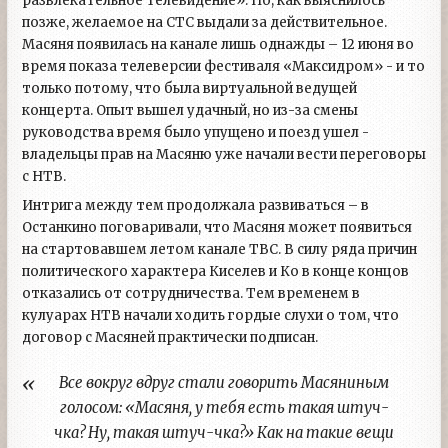
развлекательное телевидение». Но, как выяснилось
позже, желаемое на СТС выдали за действительное.
Масяня появилась на канале лишь однажды – 12 июня во
время показа телеверсии фестиваля «Максидром» - и то
только потому, что была виртуальной ведущей
концерта. Опыт вышел удачный, но из-за смены
руководства время было упущено и поезд ушел -
владельцы прав на Масяню уже начали вести переговоры
с НТВ.
Интрига между тем продолжала развиваться – в
Останкино поговаривали, что Масяня может появиться
на стартовавшем летом канале ТВС. В силу ряда причин
политического характера Киселев и Ко в конце концов
отказались от сотрудничества. Тем временем в
кулуарах НТВ начали ходить гордые слухи о том, что
договор с Масяней практически подписан.
Все вокруг вдруг стали говорить Масяниным
голосом: «Масяня, у тебя есть такая штуч-
чка? Ну, такая штуч-чка?» Как на такие вещи