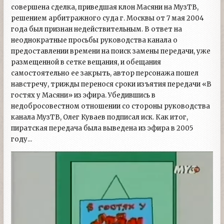
совершена сделка, приведшая клон Масяни на МузТВ,
решением арбитражного суда г. Москвы от 7 мая 2004
года был признан недействительным. В ответ на
неоднократные просьбы руководства канала о
предоставлении времени на поиск замены передачи, уже
размещенной в сетке вещания, и обещания
самостоятельно ее закрыть, автор персонажа пошел
навстречу, трижды перенося сроки изъятия передачи «В
гостях у Масяни» из эфира. Убедившись в
недобросовестном отношении со стороны руководства
канала МузТВ, Олег Куваев подписал иск. Как итог,
пиратская передача была выведена из эфира в 2005
году...