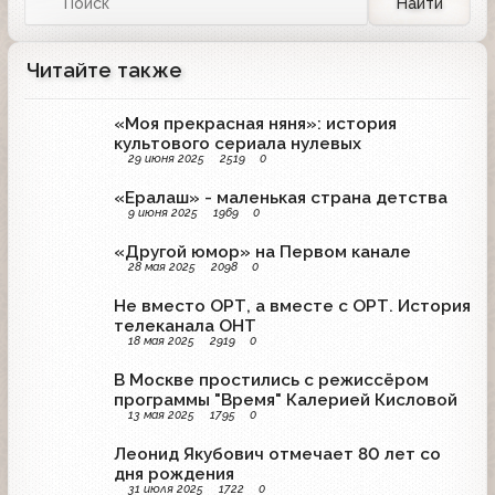
Найти
Читайте также
«Моя прекрасная няня»: история
культового сериала нулевых
29 июня 2025
2519
0
«Ералаш» - маленькая страна детства
9 июня 2025
1969
0
«Другой юмор» на Первом канале
28 мая 2025
2098
0
Не вместо ОРТ, а вместе с ОРТ. История
телеканала ОНТ
18 мая 2025
2919
0
В Москве простились с режиссёром
программы "Время" Калерией Кисловой
13 мая 2025
1795
0
Леонид Якубович отмечает 80 лет со
дня рождения
31 июля 2025
1722
0