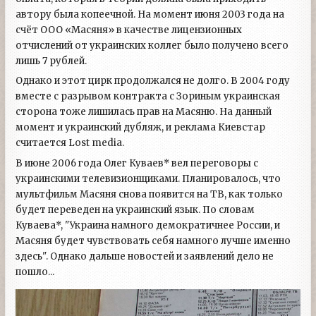
автору была копеечной. На момент июня 2003 года на
счёт ООО «Масяня» в качестве лицензионных
отчислений от украинских коллег было получено всего
лишь 7 рублей.
Однако и этот цирк продолжался не долго. В 2004 году
вместе с разрывом контракта с Зориным украинская
сторона тоже лишилась прав на Масяню. На данный
момент и украинский дубляж, и реклама Киевстар
считается Lost media.
В июне 2006 года Олег Куваев* вел переговоры с
украинскими телевизионщиками. Планировалось, что
мультфильм Масяня снова появится на ТВ, как только
будет переведен на украинский язык. По словам
Куваева*, "Украина намного демократичнее России, и
Масяня будет чувствовать себя намного лучше именно
здесь". Однако дальше новостей и заявлений дело не
пошло...