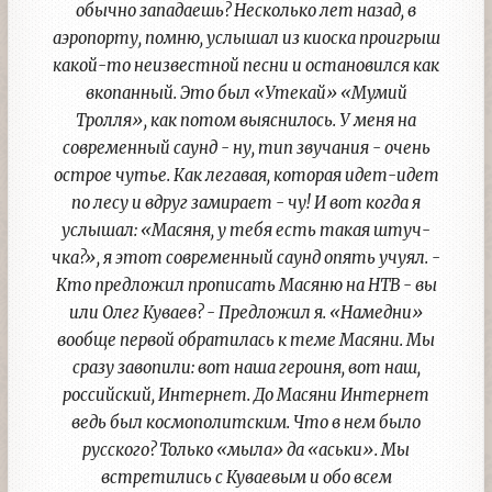
обычно западаешь? Несколько лет назад, в
аэропорту, помню, услышал из киоска проигрыш
какой-то неизвестной песни и остановился как
вкопанный. Это был «Утекай» «Мумий
Тролля», как потом выяснилось. У меня на
современный саунд - ну, тип звучания - очень
острое чутье. Как легавая, которая идет-идет
по лесу и вдруг замирает - чу! И вот когда я
услышал: «Масяня, у тебя есть такая штуч-
чка?», я этот современный саунд опять учуял. -
Кто предложил прописать Масяню на НТВ - вы
или Олег Куваев? - Предложил я. «Намедни»
вообще первой обратилась к теме Масяни. Мы
сразу завопили: вот наша героиня, вот наш,
российский, Интернет. До Масяни Интернет
ведь был космополитским. Что в нем было
русского? Только «мыла» да «аськи». Мы
встретились с Куваевым и обо всем