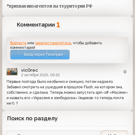
*признан иноагентом на территории РФ
1
Комментарии
Войдите
или
зарегистрируйтесь
, чтобы добавить
комментарий
Вход через Телеграм
vic0rec
0
2 октября 2025, 09:32
Первые полгода было необычно и смешно, потом надоело.
Забавно смотреть на ушедший в прошлое Flash, на котором она,
собственно, и сделана. Теперь можно запустить spin-off «Масяни»
и назвать его «Украсяня и зомбодоска» (ящиков-то теперь почти
нет). ?
Поиск по разделу