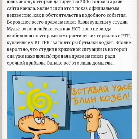
лишь анонс, который датируется 2006 годом и архив
сайта канала. Является ли этот показ официальным
неизвестно, как и обстоятельства подобного события.
Вероятнее всего права на показ были куплены у студии
Мульт.ру по дешёвке, так как НСТ того периода
изобиловал повторами юмористических сериалов с РТР,
купленные у ВГТРК "за полторы бутылки водки". Вполне
вероятно, что студия в кризисной ситуации (в которой
она уже находилась) продала права на показ ради
срочной прибыли. Однако всё это лишь домысли...