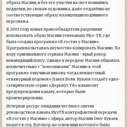
образа Масяни, и без его участия на свет появились
подделки, по словам художника, даже отдалённо не
соответствующие образу и концепции подлинного
персонажа.
В 2003 году новые правообладатели разрешили
использовать образ Масяни телеканалу Муз-ТВ, где
была создана программа «В гостях у Масяни».
Программа пыталась неуместно копировать Масяню. По
лору оригинального сериала Масяня - ярый рокер,
ненавидящий попсу. Однако в передаче Масяня общалась
исключительно с "попсовиками". Масяню в этой
программе озвучивал никому тогда неизвестный
«гламурный подонок» Павел Воля. Куваев создаёт едко-
сатирическую серию «Дерьмуз ТВ» и выносит
предупреждения каналу, которые были
проигнорированы.
Исчерпав ресурс ожидания честного снятия
руководством канала МузТВ контрафактной передачи
«В гостях у Масяни» с эфира, автор Масяни Олег Куваев
подает в суд. Договор, на основании которого была