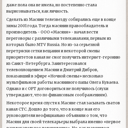
даже пола она не имела, но постепенно стала
вырисовываться, как личность.
Сделать из Масяни телезвезду собирались еще в конце
зимы 2001 года. Тогда масянин правообладатель и
производитель - ООО «Масяня» - начал вести
переговоры с различными телеканалами, первым из
которых было MTV Russia. Но из-за серьезной
перетряски сетки вещания и некоторой смены
приоритетов канал не смог получить интернет-героиню
из Санкт-Петербурга. Заинтересовался
телевоплощением Масяни и Дмитрий Дибров,
показавший в эфире «Ночной смены» несколько
мультфильмов работы масяниного папы Олега Куваева.
Однако и с ОРТ договориться не получилось (слухи
утверждают, что по финансовым соображениям).
Некоторое время спустя к Масяне стал засылать сватов
канал СТС. Дошло до того, что в конце мая его
руководители неофициально объявили о том, что
Масяня для своей телекарьеры выбрала именно «первое