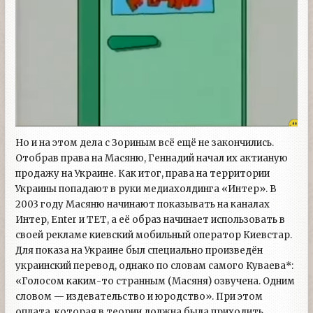
Но и на этом дела с Зориным всё ещё не закончились.
Отобрав права на Масяню, Геннадий начал их актианую
продажу на Украине. Как итог, права на территории
Украины попадают в руки медиахолдинга «Интер». В
2003 году Масяню начинают показывать на каналах
Интер, Enter и ТЕТ, а её образ начинает использовать в
своей рекламе киевский мобильный оператор Киевстар.
Для показа на Украине был специально произведён
украинский перевод, однако по словам самого Куваева*:
«Голосом каким-то странным (Масяня) озвучена. Одним
словом — издевательство и юродство». При этом
оплата, которая в теории должна была приходить