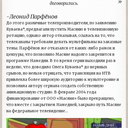
договорились.
-Леонид Парфёнов
До этого различные телепроизводители, по заявлению
Куваева*, предлагали пустить Масяню в телевизионную
ротацию, однако автор отказывал, ссылась на то, что
телеканалы требовали делать мультфильмы на заказные
темы. Парфёнов же отказался от каких-либо рамок и
цензуры, что позволило Масяне надолго закрепится в
программе Намедни. В то время серии выходили раз в
неделю, что доводило Олега Куваева* до нервных
срывов, но нельзя отрицать, что трансляция на НТВ
привлекла более широкую аудиторию к мультгероине и
позволила автору сериала создать собственную
анимационную студию. В феврале 2004 года
финансирование от ООО «Масяня» было прекращено,
что вместе с закрытием Намедней, закрыло путь Масяне
на федеральное телевидение...