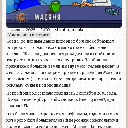
4 июля 2025
2490
shiruba_aurinko
Ушедшие в историю
Когда-то давным давно интернет был своеобразным
островом, что жил независимо от всех и был мало
заселён. Жители данного острова делали и своё новое
творчество, которое в свою очередь облюбовали
граждане с большой земли, именуемой "телевидение". В
этой статье мы поговорим про все пересечения Масяни с
российским (и не только) телевидением, про пиратство и
рекламу, суды и недопонимания...
Первый эпизод сериала появился 22 октября 2001 года.
Создал её петербургский художник Олег Куваев*, при
помощи Flash-а.
Это были такие короткие мультфильмы, одним из героев
которого был большеголовый персонаж с несколькими
волосинками на голове по имени Масяня. Изначально