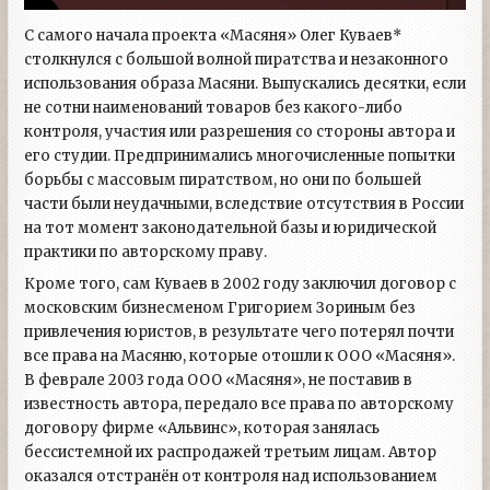
С самого начала проекта «Масяня» Олег Куваев*
столкнулся с большой волной пиратства и незаконного
использования образа Масяни. Выпускались десятки, если
не сотни наименований товаров без какого-либо
контроля, участия или разрешения со стороны автора и
его студии. Предпринимались многочисленные попытки
борьбы с массовым пиратством, но они по большей
части были неудачными, вследствие отсутствия в России
на тот момент законодательной базы и юридической
практики по авторскому праву.
Кроме того, сам Куваев в 2002 году заключил договор с
московским бизнесменом Григорием Зориным без
привлечения юристов, в результате чего потерял почти
все права на Масяню, которые отошли к ООО «Масяня».
В феврале 2003 года ООО «Масяня», не поставив в
известность автора, передало все права по авторскому
договору фирме «Альвинс», которая занялась
бессистемной их распродажей третьим лицам. Автор
оказался отстранён от контроля над использованием