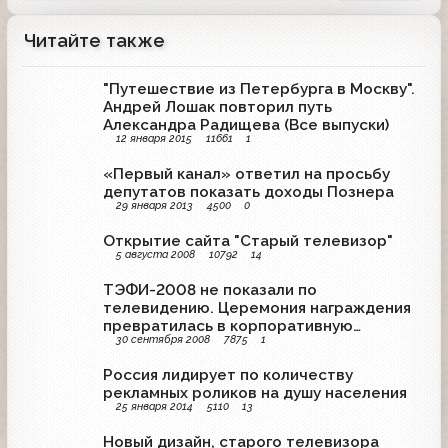
Читайте также
"Путешествие из Петербурга в Москву".
Андрей Лошак повторил путь
Александра Радищева (Все выпуски)
12 января 2015
11661
1
«Первый канал» ответил на просьбу
депутатов показать доходы Познера
29 января 2013
4500
0
Открытие сайта "Старый телевизор"
5 августа 2008
10792
14
ТЭФИ-2008 не показали по
телевидению. Церемония награждения
превратилась в корпоративную
30 сентября 2008
7875
1
вечеринку
Россия лидирует по количеству
рекламных роликов на душу населения
25 января 2014
5110
13
Новый дизайн, старого телевизора