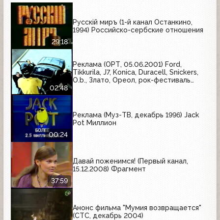
Русскiй миръ (1-й канал Останкино,
1994) Российско-сербские отношения
29:18
Реклама (ОРТ, 05.06.2001) Ford,
Tikkurila, J7, Konica, Duracell, Snickers,
O.b., Злато, Ореол, рок-фестиваль
"Крылья-2001"
02:48
Реклама (Муз-ТВ, декабрь 1996) Jack
Pot Миллион
00:24
Давай поженимся! (Первый канал,
15.12.2008) Фрагмент
37:59
Анонс фильма "Мумия возвращается"
(СТС, декабрь 2004)