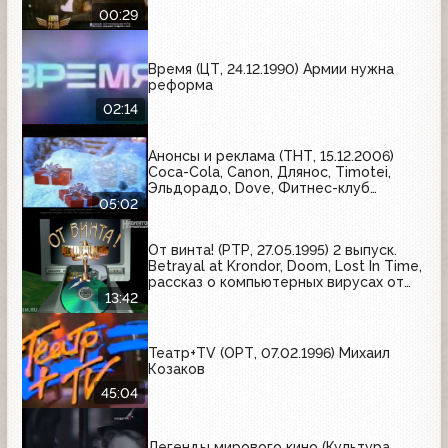
00:29
Время (ЦТ, 24.12.1990) Армии нужна
реформа
02:14
Анонсы и реклама (ТНТ, 15.12.2006)
Coca-Cola, Canon, Длянос, Timotei,
Эльдорадо, Dove, Фитнес-клуб
"Византий"
05:02
От винта! (РТР, 27.05.1995) 2 выпуск.
Betrayal at Krondor, Doom, Lost In Time,
рассказ о компьютерных вирусах от
Дмитрия Лозинского
13:42
Театр+TV (ОРТ, 07.02.1996) Михаил
Козаков
45:04
Легенды мирового кино (Культура,