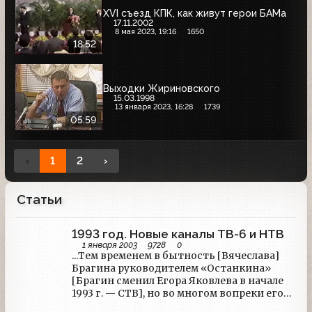
XVI съезд КПК, как живут герои БАМа
17.11.2002
8 мая 2023, 19:16
1650
18:52
Выходки Жириновского
15.03.1998
13 января 2023, 16:28
1739
05:59
‹
1
2
›
Статьи
1993 год. Новые каналы ТВ-6 и НТВ
1 января 2003
9728
0
...Тем временем в бытность [Вячеслава]
Брагина руководителем «Останкина»
[Брагин сменил Егора Яковлева в начале
1993 г. — СТВ], но во многом вопреки его
желанию на нашем ТВ появились сразу