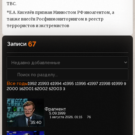
ТВС.
*Е.А. Киселёв признан Минюстом РФ иноагентом, а
также внесён Росфинмониторингом в реестр
террористов и экстремистов
67
Записи
Все годы
1992
1993
1994
1995
1996
1997
1998
1999
2
6
4
1
4
2
9
9
2000
2001
2002
2003
16
6
5
3
Фрагмент
5.09.1999
1 августа 2026, 01:15
76
35:40