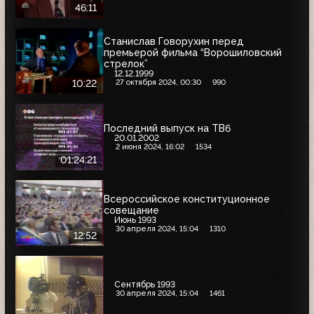
46:11
Станислав Говорухин перед
премьерой фильма “Ворошиловский
стрелок”
12.12.1999
27 октября 2024, 00:30
990
10:22
Последний выпуск на ТВ6
20.01.2002
2 июня 2024, 16:02
1534
01:24:21
Всероссийское конституционное
совещание
Июнь 1993
30 апреля 2024, 15:04
1310
12:52
Сентябрь 1993
30 апреля 2024, 15:04
1461