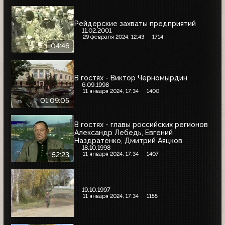
Рейдерские захваты предприятий
11.02.2001
29 февраля 2024, 12:43
1714
04:46
В гостях - Виктор Черномырдин
6.09.1998
11 января 2024, 17:34
1400
01:09:05
В гостях - главы российских регионов
Александр Лебедь, Евгений
Наздратенко, Дмитрий Аяцков
18.10.1998
11 января 2024, 17:34
1407
52:23
19.10.1997
11 января 2024, 17:34
1155