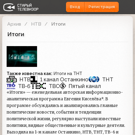
Вход
Регистрация
Архив
НТВ
Итоги
Итоги
Также известна как:
Итоги на ТНТ
НТВ
1 канал Останкино
ТНТ
ТВ-6
ТВС
Пятый канал
«Итоги» — еженедельная авторская информационно-
аналитическая программа Евгения Киселёва*. В
программе обсуждались и анализировались главные
политические новости, события и тенденции
политической жизни, регулярно выступали известные
политики, видные общественные и культурные деятели.
Выходила на 1-м канале Останкино, НТВ, ТНТ, ТВ-6 и