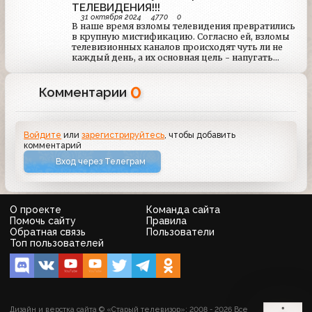
ТЕЛЕВИДЕНИЯ!!!
31 октября 2024
4770
0
В наше время взломы телевидения превратились
в крупную мистификацию. Согласно ей, взломы
телевизионных каналов происходят чуть ли не
каждый день, а их основная цель - напугать
зрителя до полусмерти. Но у страха глаза велики!
На самом деле хакеры ставят перед собой
0
совершенно другие целы. Зачастую это
Комментарии
причинение вреда, бунт или просто творческий
перфоманс. Об этом мы и поговорим в эту ночь -
самую страшную ночь в году…
Войдите
или
зарегистрируйтесь
, чтобы добавить
комментарий
Вход через Телеграм
О проекте
Команда сайта
Помочь сайту
Правила
Обратная связь
Пользователи
Топ пользователей
Дизайн и верстка сайта © «Старый телевизор»; 2008 - 2026 Все