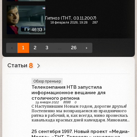
Гипноз (ТНТ, 03.11.2007)
18 февраля 2026, 19:28
287
46:33
‹
1
2
3
...
26
›
8
Статьи
Обзор премьер
Телекомпания НТВ запустила
информационное вещание для
столичного региона
19 января 2022
8688
0
С Наступившим Новым годом, дорогие друзья!
Постепенно мы возвращаемся из праздничного
ритма в рабочий, и, как всегда, мимо пронеслась
кавалькада красных дней календаря. Миновали
Новый год, Рождество, Старый Новый год и
28ая годовщина начала федерального вещания
25 сентября 1997. Новый проект «Медиа-
Телекомпании НТВ. В этот день на НТВ