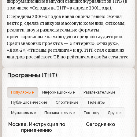
информационные выпуски бывших журналистов НТВ (в
том числе «Сегодня на ТНТ» в апреле 2001 года).
С середины 2000-х годов канал окончательно сменил
вектор, сделав ставку на массовую комедию, ситкомы,
реалити-шоу и развлекательные форматы,
ориентированные на молодую и среднюю аудиторию.
Среди знаковых проектов — «Интерны», «Физрук»,
«Дом-2», «Титаны рестлинга» и др. ТНТ стал одним из
лидеров российского ТВ по рейтингам в своём сегменте.
Программы (ТНТ)
Популярные
Информационные
Развлекательные
Публицистические
Спортивные
Телеигры
Музыкальные
Познавательные
Ток-шоу
Другое
Москва. Инструкция по
Сегоднячко
123
12
применению