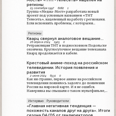
Моста» «ТНТ-Телесеть» нацелен на
запустилась программа "Сегодня в Москве".
регионы
25 сентября 1997
6082
1
Группа «Медиа-Мост» разработала новый
проект под условным названием «ТНТ
Телесеть», нацеленный на работу с регионами.
Если вспомнить проблемы, с которыми
столкнулась прошлогодняя президентская
кампания на местах, станет понятно, почему
Регионы
«ТНТ Телесеть» собирается, по словам ее
Кварц свернул аналоговое вещание...
руководителей, «накрениться в регионы».Глава
26 апреля 2024
1925
0
проекта По приглашению Игоря Малашенко
Ретрансляция ТНТ в подмосковном Подольске
«ТНТ Телесеть» возглавил бывший генеральный
окончена. Круглосуточное вещание телеканала
директор Сети телевизионных станций (СТС)
Кварц продолжается в кабеле.
Сергей Скворцов.Вокруг этого назначения
ходило много слухов.
Крестовый аниме-поход на российском
телевидении. История появления и
развития
2 июня 2024
6531
0
Как ни странно, первое аниме на российском
телевидении появилось задолго до появления
России на мировой карте. И я не ошибся.
Наверняка вы слышали о таком мультфильме,
как Приключение пингвинёнка Лоло. Это проект
совместного производства Фуджифильм,
Интервью
Руководители
Госкино СССР и Союзмультфильма. Последний
«Главная негативная тенденция —
занимался анимацией, но под чутким надзором
японцев, а Фуджифильм занялся производством
похожесть каналов друг на друга». Итоги
особого негатива, специально для этого проекта.
сезона 04/05 от гендиректоров