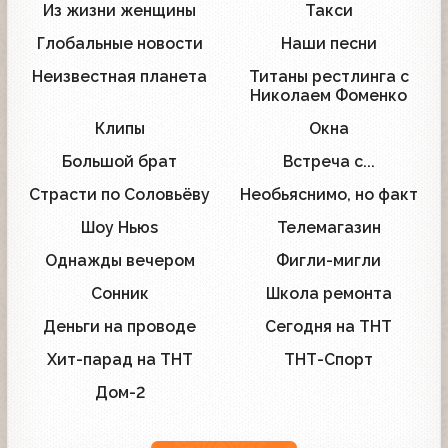
Из жизни женщины
Такси
36
24
Глобальные новости
Наши песни
27
5
Неизвестная планета
Титаны рестлинга с
25
9
Николаем Фоменко
Клипы
Окна
28
3
Большой брат
Встреча с...
2
7
Страсти по Соловьёву
Необьяснимо, но факт
18
5
Шоу Ньюs
Телемагазин
9
8
Однажды вечером
Фигли-мигли
8
3
Сонник
Школа ремонта
1
13
Деньги на проводе
Сегодня на ТНТ
2
5
Хит-парад на ТНТ
ТНТ-Спорт
2
1
Дом-2
5