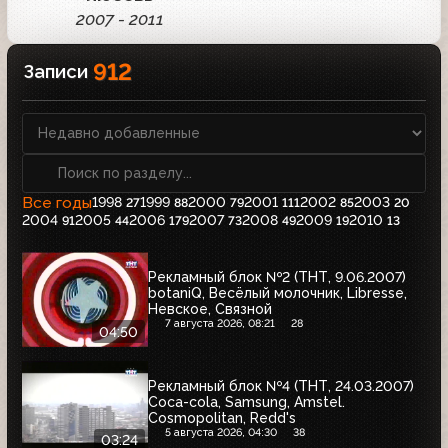
2007 - 2011
912
Записи
Все годы
1998
1999
2000
2001
2002
2003
27
88
79
111
85
20
2004
2005
2006
2007
2008
2009
2010
91
44
179
73
49
19
13
Рекламный блок №2 (ТНТ, 9.06.2007)
botaniQ, Весёлый молочник, Libresse,
Невское, Связной
7 августа 2026, 08:21
28
04:50
Рекламный блок №4 (ТНТ, 24.03.2007)
Coca-cola, Samsung, Amstel.
Cosmopolitan, Redd's
5 августа 2026, 04:30
38
03:24