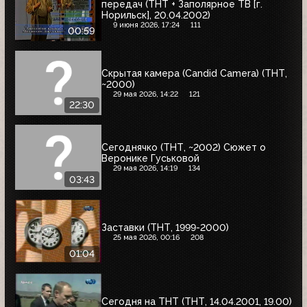
передач (ТНТ + Заполярное ТВ [г.
Норильск], 20.04.2002)
9 июня 2026, 17:24
111
00:59
Скрытая камера (Candid Camera) (ТНТ,
~2000)
29 мая 2026, 14:22
121
22:30
Сегоднячко (ТНТ, ~2002) Сюжет о
Веронике Гуськовой
29 мая 2026, 14:19
134
03:43
Заставки (ТНТ, 1999-2000)
25 мая 2026, 00:16
208
01:04
Сегодня на ТНТ (ТНТ, 14.04.2001, 19.00)