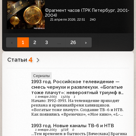
Фрагмент часов (ТРК Петербург, 2001-
2004)
21 апреля 2026, 22:51
240
‹
1
2
3
...
26
›
4
Статьи
Сериалы
1993 год. Российское телевидение —
смесь чернухи и развлекухи. «Богатые
тоже плачут»: невероятный триумф в
1 января 2003
13209
1
России
Начало: 1992–1993. На телевидение приходят
реклама и криминалВремя халявщиков.
«Богатые тоже плачут». Создание ТВ-6 и НТВ.
Как появились «Времечко», «Мое кино», «L-
клуб», «Белый попугай», «Чтобы помнили».
Круговорот Яковлевых на ТВ: сняли Егора,
1993 год. Новые каналы ТВ-6 и НТВ
назначили Александра. Леня Голубков и другие
1 января 2003
9728
0
«обувают» страну.
...Тем временем в бытность [Вячеслава] Брагина