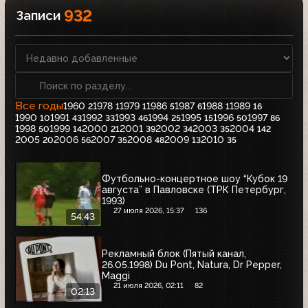
932
Записи
Все годы
1960
1978
1979
1986
1987
1988
1989
2
1
1
5
6
1
16
1990
1991
1992
1993
1994
1995
1996
1997
10
43
33
46
25
15
50
86
1998
1999
2000
2001
2002
2003
2004
50
14
21
39
34
35
142
2005
2006
2007
2008
2009
2010
20
56
35
48
13
35
Футбольно-концертное шоу “Кубок 19
августа” в Павловске (ТРК Петербург,
1993)
27 июля 2026, 15:37
136
54:43
Рекламный блок (Пятый канал,
26.05.1998) Du Pont, Natura, Dr Pepper,
Maggi
21 июля 2026, 02:11
82
02:13