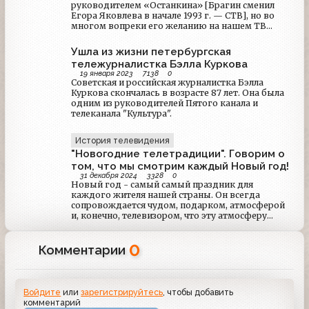
руководителем «Останкина» [Брагин сменил
Егора Яковлева в начале 1993 г. — СТВ], но во
многом вопреки его желанию на нашем ТВ
появились сразу две новые телекомпании: ТВ-6 и
НТВ. Первая была создана Эдуардом Сагалаевым
Ушла из жизни петербургская
— известным телевизионщиком с многолетним
тележурналистка Бэлла Куркова
стажем работы в этой сфере: он еще в 1967 году
19 января 2023
7138
0
работал директором Комитета по
Советская и российская журналистка Бэлла
радиовещанию и телевидению при
Куркова скончалась в возрасте 87 лет. Она была
Самаркандском облисполкоме, а в 1975-м занял
одним из руководителей Пятого канала и
должность зам.
телеканала "Культура".
История телевидения
"Новогодние телетрадиции". Говорим о
том, что мы смотрим каждый Новый год!
31 декабря 2024
3328
0
Новый год - самый самый праздник для
каждого жителя нашей страны. Он всегда
сопровождается чудом, подарком, атмосферой
и, конечно, телевизором, что эту атмосферу
поддерживает. Сегодня, в преддверии нового
2025 года сайт Старый телевизор предлагает
0
ознакомится с тем, что в первую очередь
Комментарии
ассоциируется у всей нации со словами телевизор
и Новый год!
Войдите
или
зарегистрируйтесь
, чтобы добавить
комментарий