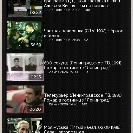
программа ЦТ, 1989) Заставка и клип
Алексей Вишня - Ты не пришла
10 июня 2026, 22:02
318
03:22
Частная вечеринка (CTV, 1992) Чёрное
и белое
10 июня 2026, 21:38
92
58:59
600 секунд (Ленинградское ТВ, 1991)
Пожар в гостинице “Ленинград”
29 мая 2026, 15:00
219
02:15
Телекурьер (Ленинградское ТВ, 1991)
Пожар в гостинице “Ленинград”
29 мая 2026, 14:36
142
06:20
Моя музыка (Пятый канал, 02.09.1995)
Сева Новгородцев