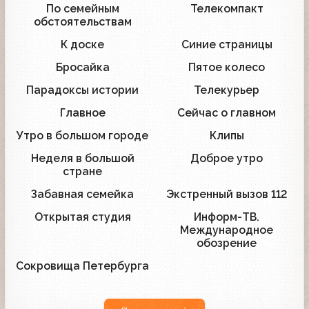
По семейным
Телекомпакт
2
3
обстоятельствам
К доске
Синие страницы
31
6
Бросайка
Пятое колесо
6
9
Парадоксы истории
Телекурьер
10
4
Главное
Сейчас о главном
5
5
Утро в большом городе
Клипы
6
7
Неделя в большой
Доброе утро
2
5
стране
Забавная семейка
Экстренный вызов 112
18
12
Открытая студия
Информ-ТВ.
2
5
Международное
обозрение
Сокровища Петербурга
6