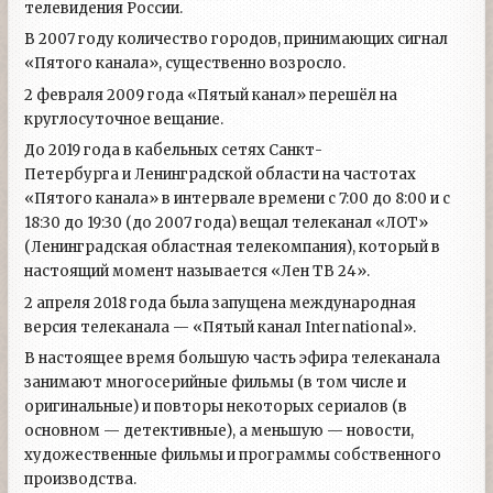
телевидения России.
В 2007 году количество городов, принимающих сигнал
«Пятого канала», существенно возросло.
2 февраля 2009 года «Пятый канал» перешёл на
круглосуточное вещание.
До 2019 года в кабельных сетях Санкт-
Петербурга и Ленинградской области на частотах
«Пятого канала» в интервале времени с 7:00 до 8:00 и с
18:30 до 19:30 (до 2007 года) вещал телеканал «ЛОТ»
(Ленинградская областная телекомпания), который в
настоящий момент называется «Лен ТВ 24».
2 апреля 2018 года была запущена международная
версия телеканала — «Пятый канал International».
В настоящее время большую часть эфира телеканала
занимают многосерийные фильмы (в том числе и
оригинальные) и повторы некоторых сериалов (в
основном — детективные), а меньшую — новости,
художественные фильмы и программы собственного
производства.