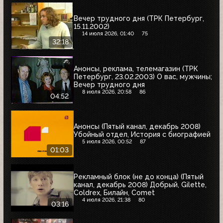
Вечер трудного дня (ТРК Петербург,
15.11.2002)
14 июля 2026, 01:40
75
32:18
Анонсы, реклама, телемагазин (ТРК
Петербург, 23.02.2003) О вас, мужчины;
Вечер трудного дня
8 июля 2026, 20:58
86
04:52
Анонсы (Пятый канал, декабрь 2008)
Убойный отдел, История с биографией
5 июля 2026, 00:52
87
01:03
Рекламный блок (не до конца) (Пятый
канал, декабрь 2008) Добрый, Gilette,
Coldrex, Билайн, Comet
4 июля 2026, 21:38
80
03:16