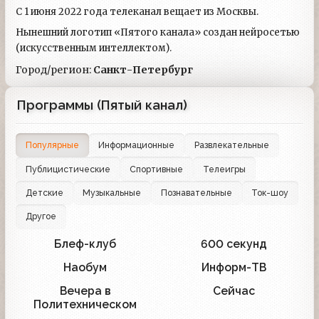
С 1 июня 2022 года телеканал вещает из Москвы.
Нынешний логотип «Пятого канала» создан нейросетью
(искусственным интеллектом).
Город/регион:
Санкт-Петербург
Программы (Пятый канал)
Популярные
Информационные
Развлекательные
Публицистические
Спортивные
Телеигры
Детские
Музыкальные
Познавательные
Ток-шоу
Другое
Блеф-клуб
600 секунд
89
84
Наобум
Информ-ТВ
76
32
Вечера в
Сейчас
12
52
Политехническом