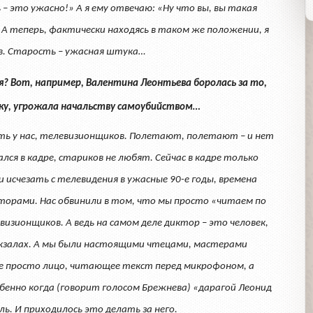
 это ужасно!» А я ему отвечаю: «Ну что вы, вы такая
» А теперь, фактически находясь в таком же положении, я
в. Старость – ужасная штука…
ния? Вот, например, Валентина Леонтьева боролась за то,
ику, угрожала начальству самоубийством…
асть у нас, телевизионщиков. Полетают, полетают – и нет
ался в кадре, стариков не любят. Сейчас в кадре только
и исчезать с телевидения в ужасные 90-е годы, времена
торами. Нас обвинили в том, что мы просто «читаем по
изионщиков. А ведь на самом деле диктор – это человек,
окзалах. А мы были настоящими чтецами, мастерами
Не просто лицо, читающее текст перед микрофоном, а
бенно когда (говорит голосом Брежнева) «дарагой Леонид
ль. И приходилось это делать за него.