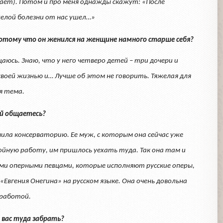
ает). Потом и про меня однажды скажут: «После
лой болезни от нас ушел…»
 потому что он женился на женщине намного старше себя?
бщаюсь. Знаю, что у него четверо детей – три дочери и
воей жизнью и… Лучше об этом не говорить. Тяжелая для
я тема.
кой общаетесь?
нчила консерваторию. Ее муж, с которым она сейчас уже
йную работу, им пришлось уехать туда. Так она там и
ми оперными певцами, которые исполняют русские оперы,
Евгения Онегина» на русском языке. Она очень довольна
работой.
 вас туда забрать?