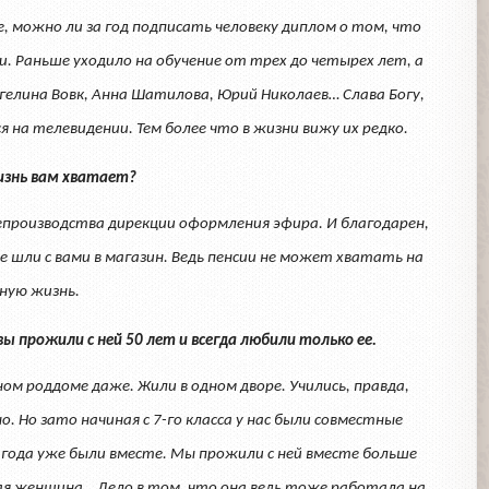
, можно ли за год подписать человеку диплом о том, что
. Раньше уходило на обучение от трех до четырех лет, а
Ангелина Вовк, Анна Шатилова, Юрий Николаев… Слава Богу,
на телевидении. Тем более что в жизни вижу их редко.
жизнь вам хватает?
епроизводства дирекции оформления эфира. И благодарен,
 шли с вами в магазин. Ведь пенсии не может хватать на
ную жизнь.
 вы прожили с ней 50 лет и всегда любили только ее.
дном роддоме даже. Жили в одном дворе. Учились, правда,
о. Но зато начиная с 7-го класса у нас были совместные
7 года уже были вместе. Мы прожили с ней вместе больше
ая женщина… Дело в том, что она ведь тоже работала на