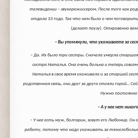
телевидении – звукорежиссером. После того как ро
отдала 33 года. Так что нам было о чем поговорит
(делает паузу). Откровенно вам
– Вы упомянули, что ухаживаете за сес
– Да. Их было три сестры. Сначала умерла старшая
сестра Наталья. Она очень больна и теперь совсем
Наталья в свое время ухаживала и за старшей сест
родственная связь, они друг за друга стояли горой… Се
Нужно постоянно 
– А у нее нет никог
– У нее есть муж, болгарин, зовут его Любомир. Он 
работу, потому что надо ухаживать за тяжелобольной.