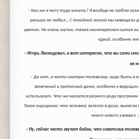
– Как же я могу туда уехать? Я вообще не люблю уезж
раньше не любил… С покойной женой мы навещали дочь
цветах. Но очень скучно, такая неинтересная сытая ж
едкий, особенно эт
– Игорь Леонидович, а вот интересно, что вы сами см
не 
– Да нет, я часто смотрю телевизор, надо быть в ку
замечаний и претензий даже, особенно к ведущим. 
используют. Что же касается разного рода программ 
Такое ощущение, что человеку залезли в душу, вынесли в
много нового узнавал.
– Ну, сейчас часто звучат байки, что советских теле