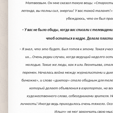
Матвеевым. Он мне сказал такую вещь: «Старость –
легенда, вы полны сил, энергии! У вас такой талант!
убеждаюсь, что он был пра
– У вас не было обиды, когда вас списали с телевиде
чтоб остаться в кадре. Делала пласт
– Я знал, что это будет. Был готов к этому. Такая уч
их… Очень редки случаи, когда ведущий надолго ост
молодые. Такие же люди, как я или Леонтьева, стал
перемен. Началась война между журналистами и дик
бумажке», и слово «диктор» стало обидным для телев
который делает объявления в аэропортах, на в
художественного слова, собеседниками зрителя. 
личность! Иногда ведь приходилось очень тяжело. Осо
Ильич» не мог закончить свою мыс