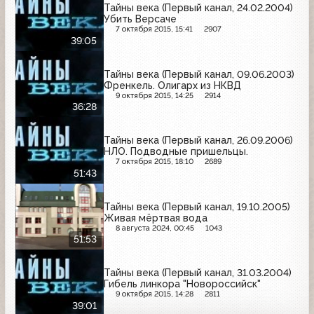
Тайны века (Первый канал, 24.02.2004)
Убить Версаче
7 октября 2015, 15:41
2907
39:05
Тайны века (Первый канал, 09.06.2003)
Френкель. Олигарх из НКВД
9 октября 2015, 14:25
2914
36:28
Тайны века (Первый канал, 26.09.2006)
НЛО. Подводные пришельцы.
7 октября 2015, 18:10
2689
51:43
Тайны века (Первый канал, 19.10.2005)
Живая мёртвая вода
8 августа 2024, 00:45
1043
51:53
Тайны века (Первый канал, 31.03.2004)
Гибель линкора "Новороссийск"
9 октября 2015, 14:28
2811
39:01