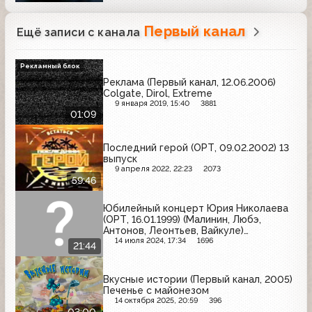
Первый канал
Ещё записи с канала
Рекламный блок
Реклама (Первый канал, 12.06.2006)
Colgate, Dirol, Extreme
9 января 2019, 15:40
3881
01:09
Последний герой (ОРТ, 09.02.2002) 13
выпуск
9 апреля 2022, 22:23
2073
59:46
Юбилейный концерт Юрия Николаева
(ОРТ, 16.01.1999) (Малинин, Любэ,
Антонов, Леонтьев, Вайкуле)
(фрагмент)
14 июля 2024, 17:34
1696
21:44
Вкусные истории (Первый канал, 2005)
Печенье с майонезом
14 октября 2025, 20:59
396
03:00