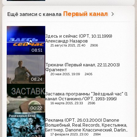
Первый канал
Ещё записи с канала
Здесь и сейчас (ОРТ, 10.11.1999)
Александр Назаров
21 августа 2021, 21:40
2906
08:51
Трюкачи (Первый канал, 22.11.2003)
Фрагмент
20 мая 2015, 19:09
2405
08:24
Заставка программы "Звёздный час" (1
канал Останкино/ОРТ, 1993-1996)
16 марта 2015, 23:33
2596
00:22
Рекламный блок
Реклама (ОРТ, 26.03.2000) Danone
Волшебный, Real Records, Крестьянка,
Биттнер, Danone Классический, Darling,
Галстена, Даниссимо, Выборы-2000
17 февраля 2023, 23:00
2994
02:21