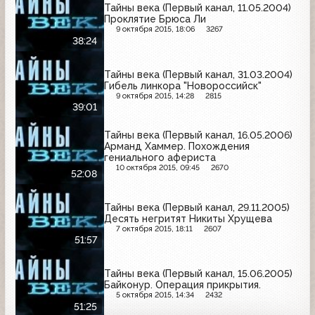
Тайны века (Первый канал, 11.05.2004)
Проклятие Брюса Ли
9 октября 2015, 18:06
3267
38:24
Тайны века (Первый канал, 31.03.2004)
Гибель линкора "Новороссийск"
9 октября 2015, 14:28
2815
39:01
Тайны века (Первый канал, 16.05.2006)
Арманд Хаммер. Похождения
гениального афериста
10 октября 2015, 09:45
2670
52:08
Тайны века (Первый канал, 29.11.2005)
Десять негритят Никиты Хрущева
7 октября 2015, 18:11
2607
51:57
Тайны века (Первый канал, 15.06.2005)
Байконур. Операция прикрытия.
5 октября 2015, 14:34
2432
51:25