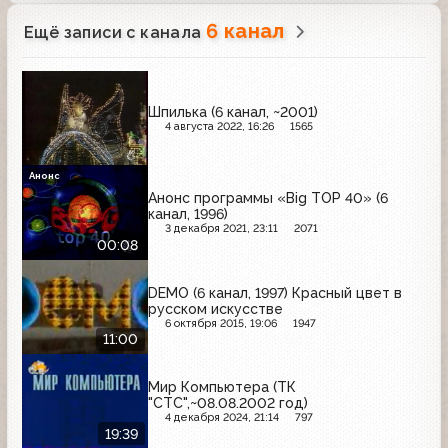
6 канал
Ещё записи с канала
Шпилька (6 канал, ~2001)
4 августа 2022, 16:26
1565
Анонс
Анонс программы «Big TOP 40» (6
канал, 1996)
3 декабря 2021, 23:11
2071
00:08
DEMO (6 канал, 1997) Красный цвет в
русском искусстве
6 октября 2015, 19:06
1947
11:00
Мир Компьютера (ТК
"СТС",~08.08.2002 год)
4 декабря 2024, 21:14
797
19:39