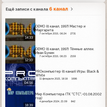
6 канал
Ещё записи с канала
DEMO (6 канал, 1997) Мастер и
Маргарита
7 октября 2015, 06:24
2731
14:33
DEMO (6 канал, 1997) Тёмные аллеи.
Иван Бунин
7 октября 2015, 06:23
2159
12:10
PROкомпьютер (6 канал) Игры. Black &
White
11 февраля 2021, 18:18
1696
04:56
Мир Компьютера (ТК "СТС",~01.08.2002
год)
4 декабря 2024, 21:09
842
18:39