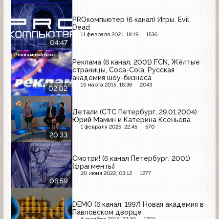
PROкомпьютер (6 канал) Игры. Evil
Dead
11 февраля 2021, 18:19
1536
04:47
Рекламный блок
Реклама (6 канал, 2001) FCN, Жёлтые
страницы, Coca-Cola, Русская
академия шоу-бизнеса
15 марта 2015, 18:36
2043
02:02
Детали (СТС Петербург, 29.01.2004)
Юрий Мамин и Катерина Ксеньева
1 февраля 2025, 22:45
570
20:33
Смотри! (6 канал Петербург, 2001)
(фрагменты)
20 июня 2022, 03:12
1277
06:59
DEMO (6 канал, 1997) Новая академия в
Павловском дворце