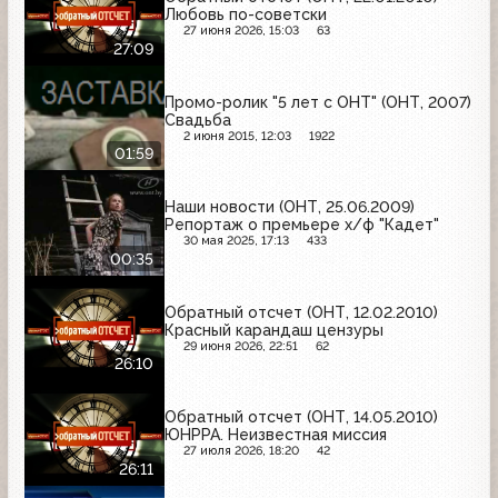
Любовь по-советски
27 июня 2026, 15:03
63
27:09
Промо-ролик "5 лет с ОНТ" (ОНТ, 2007)
Свадьба
2 июня 2015, 12:03
1922
01:59
Наши новости (ОНТ, 25.06.2009)
Репортаж о премьере х/ф "Кадет"
30 мая 2025, 17:13
433
00:35
Обратный отсчет (ОНТ, 12.02.2010)
Красный карандаш цензуры
29 июня 2026, 22:51
62
26:10
Обратный отсчет (ОНТ, 14.05.2010)
ЮНРРА. Неизвестная миссия
27 июля 2026, 18:20
42
26:11