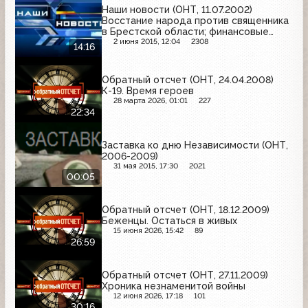
Наши новости (ОНТ, 11.07.2002)
Восстание народа против священника
в Брестской области; финансовые
трудности XI международного
2 июня 2015, 12:04
2308
14:16
фестиваля "Славянский базар"
Обратный отсчет (ОНТ, 24.04.2008)
К-19. Время героев
28 марта 2026, 01:01
227
22:34
Заставка ко дню Независимости (ОНТ,
2006-2009)
31 мая 2015, 17:30
2021
00:05
Обратный отсчет (ОНТ, 18.12.2009)
Беженцы. Остаться в живых
15 июня 2026, 15:42
89
26:59
Обратный отсчет (ОНТ, 27.11.2009)
Хроника незнаменитой войны
12 июня 2026, 17:18
101
30:16