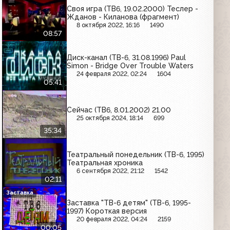
Своя игра (ТВ6, 19.02.2000) Теслер -
Жданов - Киланова (фрагмент)
8 октября 2022, 16:16
1490
08:57
Диск-канал (ТВ-6, 31.08.1996) Paul
Simon - Bridge Over Trouble Waters
24 февраля 2022, 02:24
1604
05:41
Сейчас (ТВ6, 8.01.2002) 21.00
25 октября 2024, 18:14
699
35:34
Театральный понедельник (ТВ-6, 1995)
Театральная хроника
6 сентября 2022, 21:12
1542
02:11
Заставка
Заставка "ТВ-6 детям" (ТВ-6, 1995-
1997) Короткая версия
20 февраля 2022, 04:24
2159
00:05