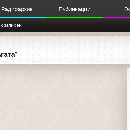
Радиоархив
Публикации
Ф
к записей
Агата"