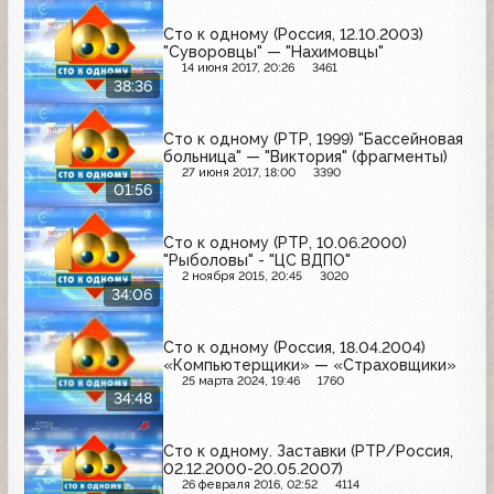
Сто к одному (Россия, 12.10.2003)
"Суворовцы" — "Нахимовцы"
14 июня 2017, 20:26
3461
38:36
Сто к одному (РТР, 1999) "Бассейновая
больница" — "Виктория" (фрагменты)
27 июня 2017, 18:00
3390
01:56
Сто к одному (РТР, 10.06.2000)
"Рыболовы" - "ЦС ВДПО"
2 ноября 2015, 20:45
3020
34:06
Сто к одному (Россия, 18.04.2004)
«Компьютерщики» — «Страховщики»
25 марта 2024, 19:46
1760
34:48
Сто к одному. Заставки (РТР/Россия,
02.12.2000-20.05.2007)
26 февраля 2016, 02:52
4114