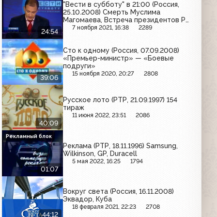
"Вести в субботу" в 21:00 (Россия,
25.10.2008) Смерть Муслима
Магомаева, Встреча президентов РФ
и Беларуси, Задержки авиарейсов,
7 ноября 2021, 16:38
2289
24:54
Открытие трасса "Колыма", Цены на
бензин
Сто к одному (Россия, 07.09.2008)
«Премьер-министр» — «Боевые
подруги»
15 ноября 2020, 20:27
2808
39:06
Русское лото (РТР, 21.09.1997) 154
тираж
11 июня 2022, 23:51
2086
40:09
Рекламный блок
Реклама (РТР, 18.11.1996) Samsung,
Wilkinson, GP, Duracell
5 мая 2022, 16:25
1794
01:07
Вокруг света (Россия, 16.11.2008)
Эквадор, Куба
18 февраля 2021, 22:23
2708
44:12