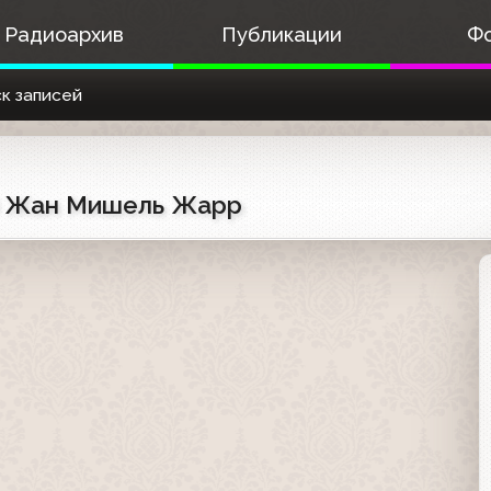
Радиоархив
Публикации
Ф
к записей
7) Жан Мишель Жарр