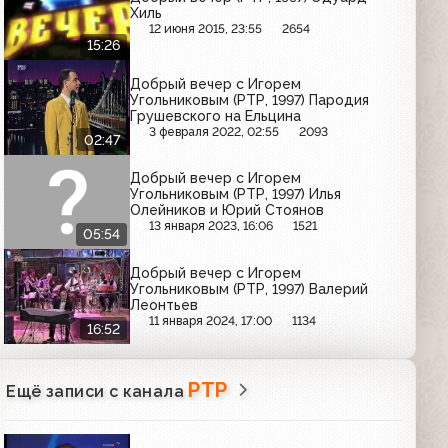
Хиль
12 июня 2015, 23:55
2654
15:26
Добрый вечер с Игорем
Угольниковым (РТР, 1997) Пародия
Грушевского на Ельцина
3 февраля 2022, 02:55
2093
02:47
Добрый вечер с Игорем
Угольниковым (РТР, 1997) Илья
Олейников и Юрий Стоянов
13 января 2023, 16:06
1521
05:54
Добрый вечер с Игорем
Угольниковым (РТР, 1997) Валерий
Леонтьев
11 января 2024, 17:00
1134
16:52
РТР
Ещё записи с канала