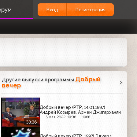
орум
Вход
Регистрация
Добрый
Другие выпуски программы
вечер
Добрый вечер (РТР, 14.01.1997)
Андрей Козырев, Армен Джигарханян
5 мая 2022, 19:36
1968
38:36
Добрый вечер (РТР, 1997) Эдуард