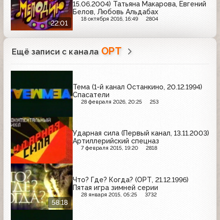
15.06.2004) Татьяна Макарова, Евгений
Белов, Любовь Альдабах
18 октября 2016, 16:49
2804
22:01
ОРТ
Ещё записи с канала
Тема (1-й канал Останкино, 20.12.1994)
Спасатели
28 февраля 2026, 20:25
253
Ударная сила (Первый канал, 13.11.2003)
Артиллерийский спецназ
7 февраля 2015, 19:20
2818
Что? Где? Когда? (ОРТ, 21.12.1996)
Пятая игра зимней серии
28 января 2015, 05:25
3732
58:18