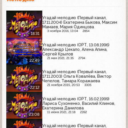
Угадай мелодию (Первый канал,
17.11.2004) Екатерина Быкова, Максим
Мамаев, Мария Одинцова
3 ноября 2016, 13:04
2854
18:31
Угадай мелодию (ОРТ, 13.08.1996)
Александр Цекало, Алена Апина,
Сергей Крылов
21 мая 2021, 21:35
2794
22:49
Угадай мелодию (Первый канал,
17.11.2003) Ольга Ковалёва, Виктор
Чепелов, Тамара Коражаева
21 ноября 2015, 20:53
3305
22:12
Угадай мелодию (ОРТ, 16.02.1999)
Лариса Сухоменко, Василий Климов,
Екатерина Данилова
11 июня 2021, 21:18
2392
23:08
Угадай мелодию (Первый канал,